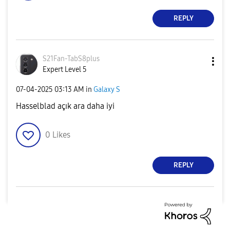
REPLY
S21Fan-TabS8plu
s
Expert Level 5
‎07-04-2025
03:13 AM
in
Galaxy S
Hasselblad açık ara daha iyi
0
Likes
REPLY