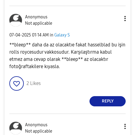
Anonymous
Not applicable
‎07-04-2025
01:14 AM
in
Galaxy S
**bleep** daha da az olacaktıe fakat hasselblad bu işin
rolls roycesudur vakkosudur. Karşılaştırma kabul
etmez ama cevap olarak **bleep** az olacaktır
fotoğraftakilere kıyasla.
2
Likes
REPLY
Anonymous
Not applicable