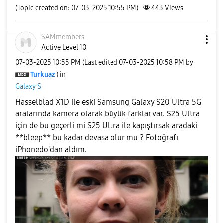
(Topic created on: 07-03-2025 10:55 PM)
443
Views
SAMmembers
Active Level 10
‎07-03-2025
10:55 PM
(Last edited
‎07-03-2025
10:58 PM
by
Turkuaz
) in
Galaxy S
Hasselblad X1D ile eski Samsung Galaxy S20 Ultra 5G
aralarında kamera olarak büyük farklar var. S25 Ultra
için de bu geçerli mi S25 Ultra ile kapıştırsak aradaki
**bleep** bu kadar devasa olur mu ? Fotoğrafı
iPhonedo'dan aldım.