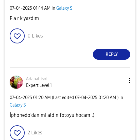
‎07-04-2025
01:14 AM
in
Galaxy S
F a r k yazdım
0
Likes
REPLY
Adanaliisot
Expert Level 1
‎07-04-2025
01:20 AM
(Last edited
‎07-04-2025
01:20 AM
) in
Galaxy S
İphonedo'dan mi aldın fotoyu hocam :)
2
Likes