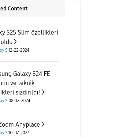
ted Content
xy S25 Slim özellikleri
 oldu
xy S
12-22-2024
ung Galaxy S24 FE
rımı ve teknik
ikleri sızdırıldı!
xy S
08-12-2024
Zoom Anyplace
xy S
10-07-2023