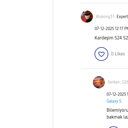
Wukong31
Expert
‎07-12-2025
12:17 
Kardeşim S24 S23
0
Likes
Serkan_S2
‎07-12-2025
Galaxy S
Bilemiyoru
bakmak laz