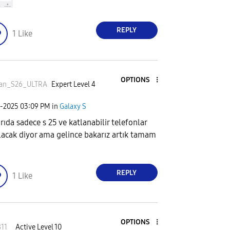
REPLY
1
Like
OPTIONS
kan_S26_ULTR
A
Expert Level 4
2-2025
03:09 PM
in
Galaxy S
rıda sadece s 25 ve katlanabilir telefonlar
lacak diyor ama gelince bakarız artık tamam
REPLY
1
Like
OPTIONS
811_
Active Level 10