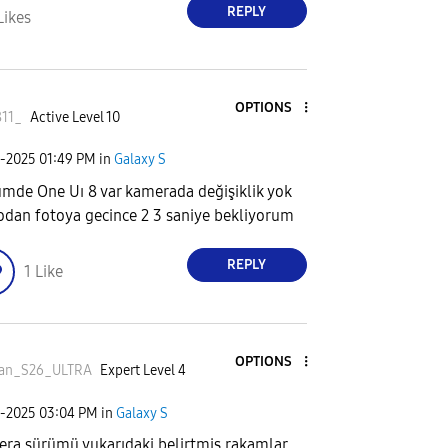
REPLY
Likes
OPTIONS
811_
Active Level 10
2-2025
01:49 PM
in
Galaxy S
mde One Uı 8 var kamerada değişiklik yok
odan fotoya gecince 2 3 saniye bekliyorum
REPLY
1
Like
OPTIONS
kan_S26_ULTR
A
Expert Level 4
2-2025
03:04 PM
in
Galaxy S
ra sürümü yukarıdaki belirtmiş rakamlar