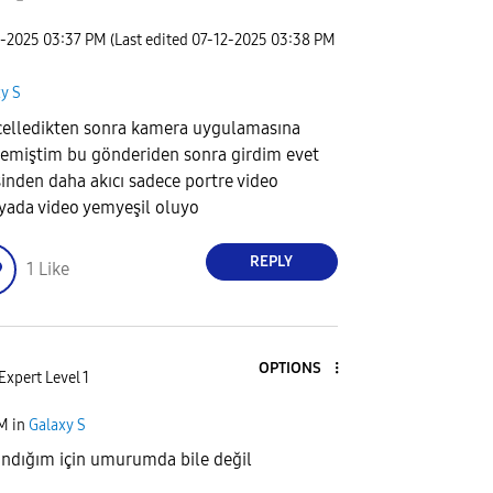
2-2025
03:37 PM
(Last edited
‎07-12-2025
03:38 PM
y S
elledikten sonra kamera uygulamasına
emiştim bu gönderiden sonra girdim evet
sinden daha akıcı sadece portre video
ada video yemyeşil oluyo
REPLY
1
Like
OPTIONS
Expert Level 1
PM
in
Galaxy S
andığım için umurumda bile değil