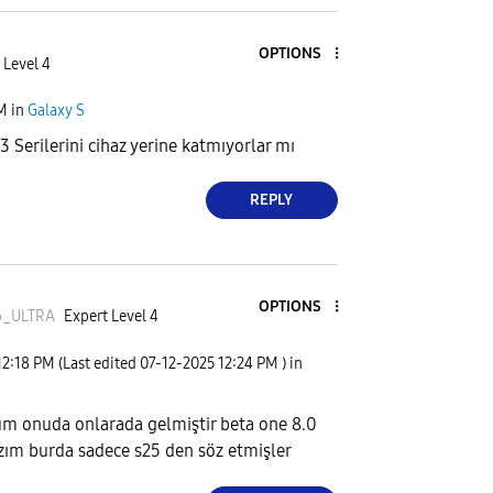
OPTIONS
 Level 4
PM
in
Galaxy S
 Serilerini cihaz yerine katmıyorlar mı
REPLY
OPTIONS
6_ULTR
A
Expert Level 4
12:18 PM
(Last edited
‎07-12-2025
12:24 PM
) in
m onuda onlarada gelmiştir beta one 8.0
ım burda sadece s25 den söz etmişler