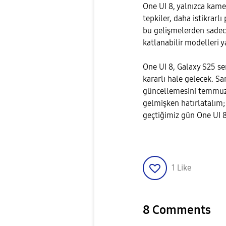
One UI 8, yalnızca kamer
tepkiler, daha istikrarlı
bu gelişmelerden sadec
katlanabilir modelleri y
One UI 8, Galaxy S25 ser
kararlı hale gelecek. S
güncellemesini temmuz 
gelmişken hatırlatalım;
geçtiğimiz gün One UI 8
1
Like
8 Comments