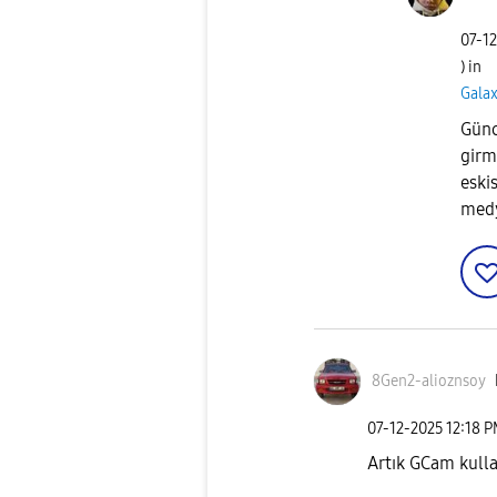
‎07-1
) in
Galax
Günc
girm
eski
medy
8Gen2-alioznsoy
‎07-12-2025
12:18 
Artık GCam kull