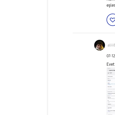
eşle
aliii
‎07-1
Evet