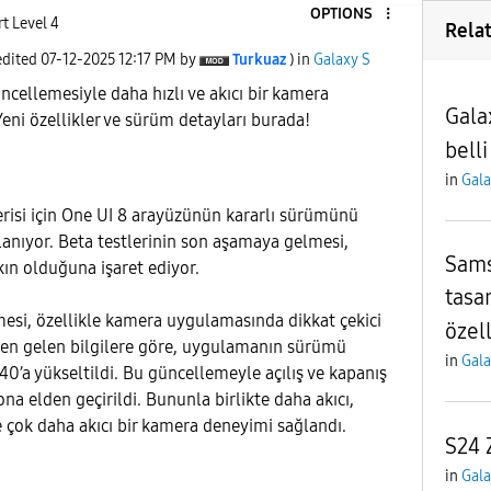
OPTIONS
t Level 4
Rela
edited
‎07-12-2025
12:17 PM
by
Turkuaz
) in
Galaxy S
ncellemesiyle daha hızlı ve akıcı bir kamera
Gala
eni özellikler ve sürüm detayları burada!
belli
in
Gala
risi için One UI 8 arayüzünün kararlı sürümünü
anıyor. Beta testlerinin son aşamaya gelmesi,
Sams
kın olduğuna işaret ediyor.
tasa
esi, özellikle kamera uygulamasında dikkat çekici
özell
riden gelen bilgilere göre, uygulamanın sürümü
in
Gala
40’a yükseltildi. Bu güncellemeyle açılış ve kapanış
a elden geçirildi. Bununla birlikte daha akıcı,
e çok daha akıcı bir kamera deneyimi sağlandı.
S24 
in
Gala