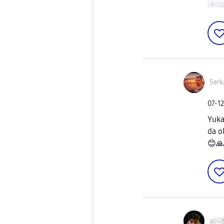
Ser
‎07-1
Yuka
da o
😊
🙏
aliii