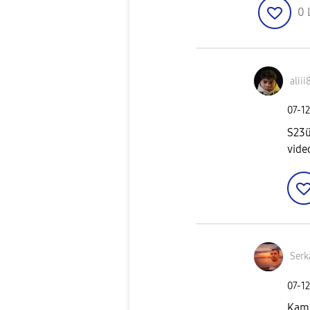
0
aliii
‎07-1
S23ü
vide
Ser
‎07-1
Kame