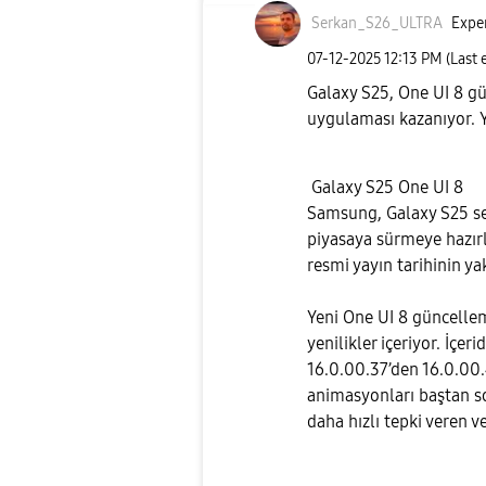
Serkan_S26_ULTR
A
Exper
‎07-12-2025
12:13 PM
(Last 
Galaxy S25, One UI 8 gü
uygulaması kazanıyor. Y
Galaxy S25 One UI 8
Samsung, Galaxy S25 se
piyasaya sürmeye hazırl
resmi yayın tarihinin ya
Yeni One UI 8 güncellem
yenilikler içeriyor. İçe
16.0.00.37’den 16.0.00.
animasyonları baştan son
daha hızlı tepki veren v