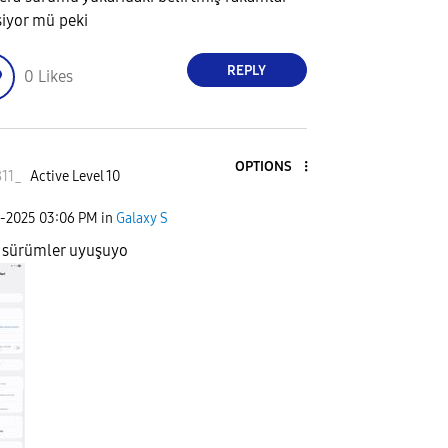
siyor mü peki
REPLY
0
Likes
OPTIONS
811_
Active Level 10
2-2025
03:06 PM
in
Galaxy S
 sürümler uyuşuyo