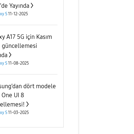
'de Yayında
xy S
11-12-2025
xy A17 5G için Kasım
 güncellemesi
nda
xy S
11-08-2025
ung’dan dört modele
 One UI 8
ellemesi!
xy S
11-03-2025