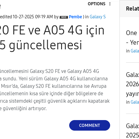
OPTIONS
2
Rela
 edited
‎10-27-2025
09:19 AM
by
Pembe
) in
Galaxy S
0 FE ve A05 4G için
One 
5 güncellemesi
- Yen
in
Gala
ncellemesini Galaxy S20 FE ve Galaxy A05 4G
Gala
a sundu. Yeni sürüm Galaxy A05 4G kullanıcılarına
2026
 Mısır’da, Galaxy S20 FE kullanıcılarına ise Avrupa
yayı
ncellemenin kısa süre içinde diğer bölgelere de
ıca sistemdeki çeşitli güvenlik açıklarını kapatarak
in
Gala
e güvenliğini artırıyor.
Gala
COMMENT
2025