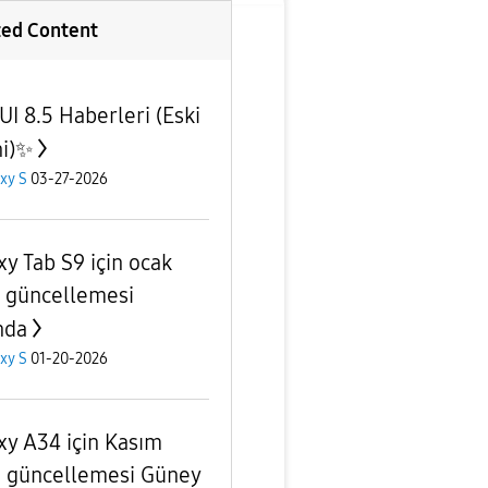
ted Content
UI 8.5 Haberleri (Eski
i)✨️
xy S
03-27-2026
xy Tab S9 için ocak
 güncellemesi
nda
xy S
01-20-2026
xy A34 için Kasım
 güncellemesi Güney