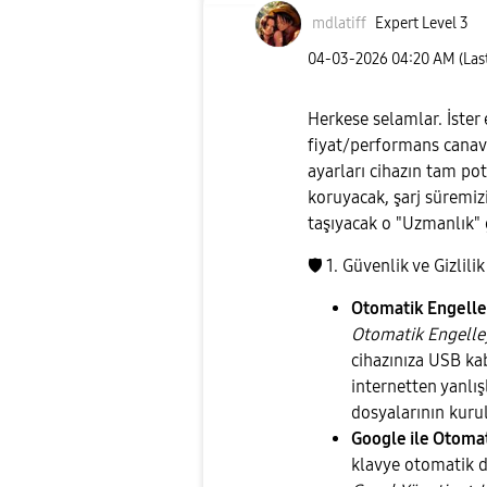
mdlatiff
Expert Level 3
‎04-03-2026
04:20 AM
(Las
Herkese selamlar. İster e
fiyat/performans canavar
ayarları cihazın tam pot
koruyacak, şarj süremizi
taşıyacak o "Uzmanlık" 
🛡
️ 1. Güvenlik ve Gizlili
Otomatik Engelley
Otomatik Engelley
cihazınıza USB kab
internetten yanlış
dosyalarının kuru
Google ile Otoma
klavye otomatik d