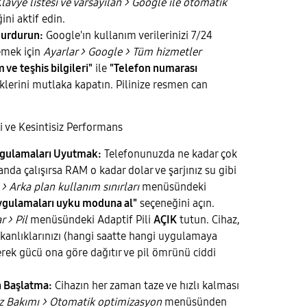
avye listesi ve varsayılan > Google ile otomatik
ni aktif edin.
Durdurun:
Google'ın kullanım verilerinizi 7/24
emek için
Ayarlar > Google > Tüm hizmetler
 ve teşhis bilgileri"
ile
"Telefon numarası
lerini mutlaka kapatın. Pilinize resmen can
i ve Kesintisiz Performans
gulamaları Uyutmak:
Telefonunuzda ne kadar çok
da çalışırsa RAM o kadar dolar ve şarjınız su gibi
l > Arka plan kullanım sınırları
menüsündeki
ygulamaları uyku moduna al"
seçeneğini açın.
r > Pil
menüsündeki Adaptif Pili
AÇIK
tutun. Cihaz,
şkanlıklarınızı (hangi saatte hangi uygulamaya
erek gücü ona göre dağıtır ve pil ömrünü ciddi
 Başlatma:
Cihazın her zaman taze ve hızlı kalması
az Bakımı > Otomatik optimizasyon
menüsünden