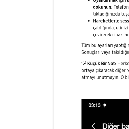
Uyandırmak için k
dokunun:
Telefon
tıkladığınızda tuş
Hareketlerle sessi
çaldığında, eliniz
çevirerek cihazı an
​Tüm bu ayarları yaptığı
Sonuçları veya takıldığ
💡
Küçük Bir Not:
Herkes
ortaya çıkaracak diğer 
atmayı unutmayın. O bilg