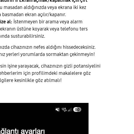
aldırın
&
Ekranı açmak/kapatmak için çift
u masadan aldığınızda veya ekrana iki kez
a basmadan ekran açılır/kapanır.
ze al:
İstenmeyen bir arama veya alarm
i ekranın üstüne koyarak veya telefonu ters
ında susturabilirsiniz.
nızda cihazınızın nefes aldığını hissedeceksiniz.
ınız yerleri yorumlarda sormaktan çekinmeyin!
in işine yarayacak, cihazınızın gizli potansiyelini
rehberlerim için profilimdeki makalelere göz
ilere kesinlikle göz atılmalı!