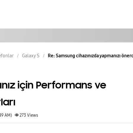
lefonlar
Galaxy S
Re: Samsung cihazınızda yapmanızı önerdi
nız için Performans ve
ları
:49 AM)
273
Views