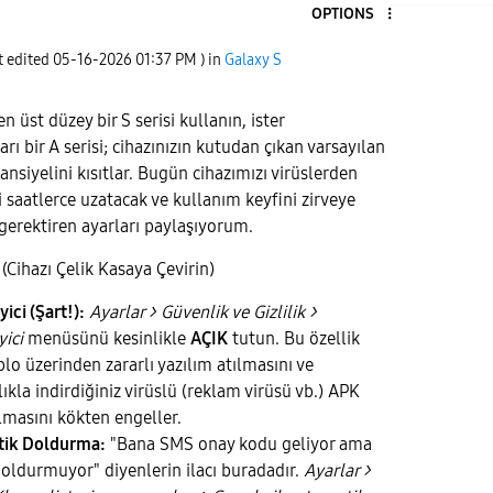
OPTIONS
t edited
‎05-16-2026
01:37 PM
) in
Galaxy S
n üst düzey bir S serisi kullanın, ister
ı bir A serisi; cihazınızın kutudan çıkan varsayılan
ansiyelini kısıtlar. Bugün cihazımızı virüslerden
 saatlerce uzatacak ve kullanım keyfini zirveye
gerektiren ayarları paylaşıyorum.
k (Cihazı Çelik Kasaya Çevirin)
ici (Şart!):
Ayarlar > Güvenlik ve Gizlilik >
ici
menüsünü kesinlikle
AÇIK
tutun. Bu özellik
lo üzerinden zararlı yazılım atılmasını ve
lıkla indirdiğiniz virüslü (reklam virüsü vb.) APK
lmasını kökten engeller.
tik Doldurma:
"Bana SMS onay kodu geliyor ama
oldurmuyor" diyenlerin ilacı buradadır.
Ayarlar >