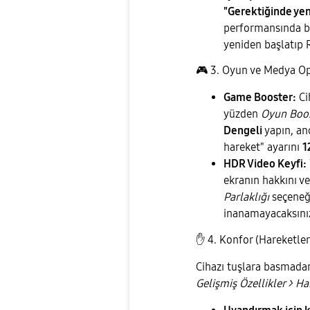
"Gerektiğinde yen
performansında bi
yeniden başlatıp 
🎮
3. Oyun ve Medya O
Game Booster:
Cih
yüzden
Oyun Boo
Dengeli
yapın, an
hareket" ayarını
1
HDR Video Keyfi:
ekranın hakkını v
Parlaklığı
seçeneğ
inanamayacaksını
✋
4. Konfor (Hareketler 
​Cihazı tuşlara basmada
Gelişmiş Özellikler > Ha