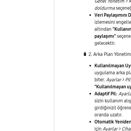
Genel Yönetim > Kl
doldurma
seçeneği
Veri Paylaşımını 
izlemesini engell
altından
"Kullanım
paylaşımı"
seçenek
gelecektir.
🔋
2. Arka Plan Yönetim
Kullanılmayan Uy
uygulama arka plan
biter.
Ayarlar > Pi
"Kullanılmayan u
Adaptif Pil:
Ayarla
sizin kullanım alı
girdiğinizi) öğren
oranda uzatır.
Otomatik Yeniden
için
Ayarlar > Cih