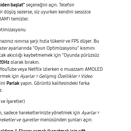
iden başlat"
seçeneğini açın. Telefon
r düşüş sezerse, siz uyurken kendini sessizce
RAM'i temizler.
ptimizasyonu
azınız ısınırsa şarjı hızla tükenir ve FPS düşer. Bu
ster
ayarlarında "Oyun Optimizasyonu" kısmını
cak akıcılığı kaybetmemek için "Oyunda pürüzsüz
20Hz
olarak bırakın.
YouTube veya Netflix izlerken o muazzam AMOLED
ermek için
Ayarlar > Gelişmiş Özellikler > Video
ini
Parlak
yapın. Görüntü kalitesindeki farka
z.
ve İşaretler)
n, sadece hareketlerinizle yönetmek için
Ayarlar >
reketler ve işaretler
menüsünden şunları açın: