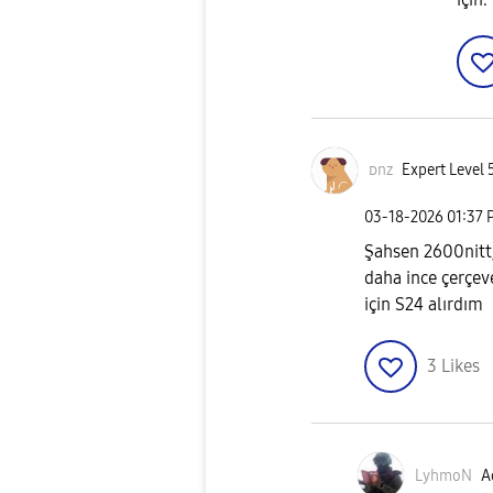
ᴅnz
Expert Level 
‎03-18-2026
01:37 
Şahsen 2600nitt,
daha ince çerçeve
için S24 alırdım
3
Likes
LyhmoN
A