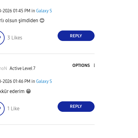
8-2026
01:45 PM
in
Galaxy S
rlı olsun şimdiden
😊
REPLY
3
Likes
OPTIONS
moN
Active Level 7
8-2026
01:46 PM
in
Galaxy S
kkür ederim
😁
REPLY
1
Like