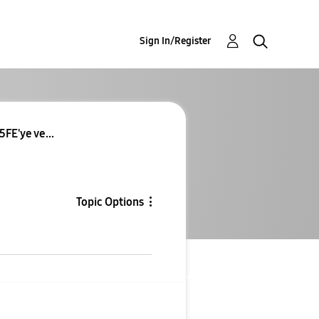
Sign In/Register
5FE'ye ve...
Topic Options