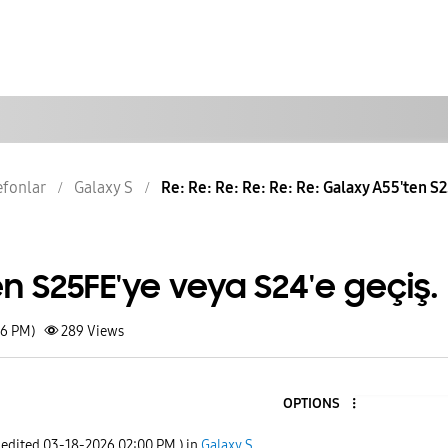
lefonlar
Galaxy S
Re: Re: Re: Re: Re: Re: Galaxy A55'ten S2
n S25FE'ye veya S24'e geçiş.
46 PM)
289
Views
OPTIONS
 edited
‎03-18-2026
02:00 PM
) in
Galaxy S