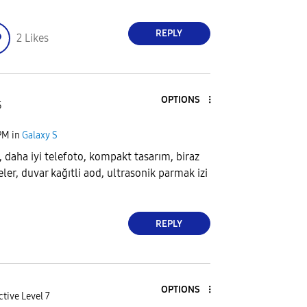
REPLY
2
Likes
OPTIONS
5
PM
in
Galaxy S
 daha iyi telefoto, kompakt tasarım, biraz
ler, duvar kağıtli aod, ultrasonik parmak izi
REPLY
OPTIONS
ctive Level 7