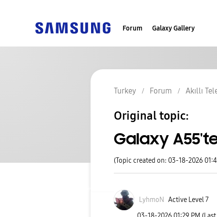
Forum
Galaxy Gallery
Turkey
Forum
Akıllı Te
Original topic:
Galaxy A55'te
(Topic created on: 03-18-2026 01:
LyhmoN
Active Level 7
‎03-18-2026
01:29 PM
(Last