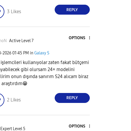
REPLY
3
Likes
OPTIONS
moN
Active Level 7
8-2026
01:45 PM
in
Galaxy S
 işlemcileri kullanıyolar zaten fakat bütçemi
ayabilecek gibi olursam 24+ modelini
ilirim onun dışında sanırım S24 alıcam biraz
 araştırdım
😁
REPLY
2
Likes
OPTIONS
Expert Level 5