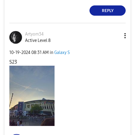
REPLY
Artyom34
Active Level 8
‎10-19-2024
08:31 AM
in
Galaxy S
S23