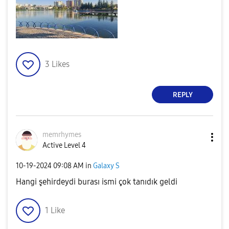
3
Likes
REPLY
memrhymes
Active Level 4
‎10-19-2024
09:08 AM
in
Galaxy S
Hangi şehirdeydi burası ismi çok tanıdık geldi
1
Like