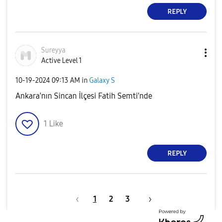
REPLY
Sureyya
Active Level 1
‎10-19-2024
09:13 AM
in
Galaxy S
Ankara'nın Sincan İlçesi Fatih Semti'nde
1
Like
REPLY
1
2
3