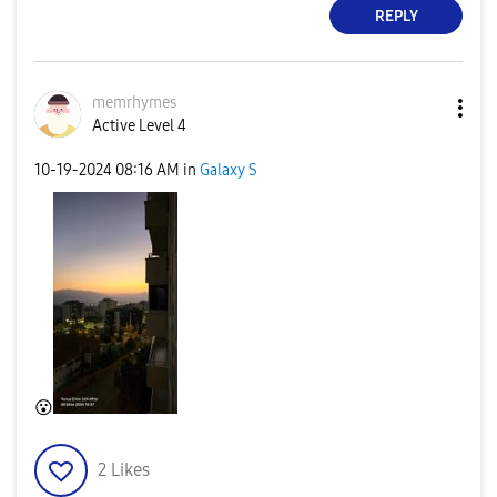
REPLY
memrhymes
Active Level 4
‎10-19-2024
08:16 AM
in
Galaxy S
😮
2
Likes