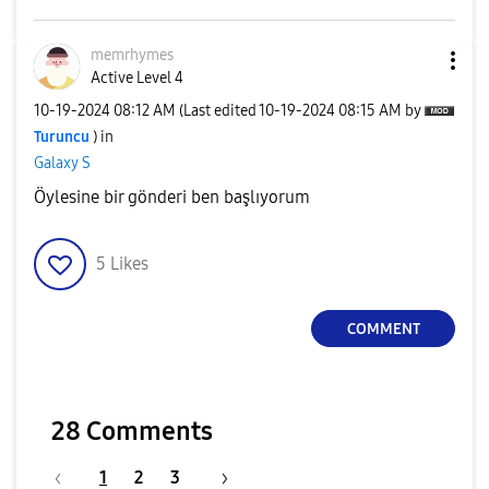
memrhymes
Active Level 4
‎10-19-2024
08:12 AM
(Last edited
‎10-19-2024
08:15 AM
by
Turuncu
) in
Galaxy S
Öylesine bir gönderi ben başlıyorum
5
Likes
COMMENT
28 Comments
1
2
3