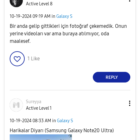
Active Level 8
‎10-19-2024
09:19 AM
in
Galaxy S
Bir anda gelip gittikleri için fotoğraf çekemedik. Onun
yerine videoları var ama buraya atılmıyor, oda
maalesef.
1
Like
REPLY
Sureyya
Active Level 1
‎10-19-2024
08:33 AM
in
Galaxy S
Harikalar Diyarı (Samsung Galaxy Note20 Ultra)