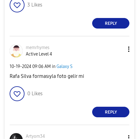
3
Likes
REPLY
memrhymes
Active Level 4
‎10-19-2024
09:06 AM
in
Galaxy S
Rafa Silva formasıyla foto gelir mi
0
Likes
REPLY
Artyom34