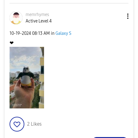
memrhymes
Active Level 4
‎10-19-2024
08:13 AM
in
Galaxy S
❤
2
Likes