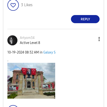
3
Likes
REPLY
Artyom34
Active Level 8
‎10-19-2024
08:32 AM
in
Galaxy S
.