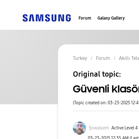
Forum
Galaxy Gallery
Turkey
Forum
Akıllı Te
Original topic:
Güvenli klasö
(Topic created on: 03-23-2025 12:
Şowalyem
Active Level 4
‎03-23-2025
12:35 AM
(Las