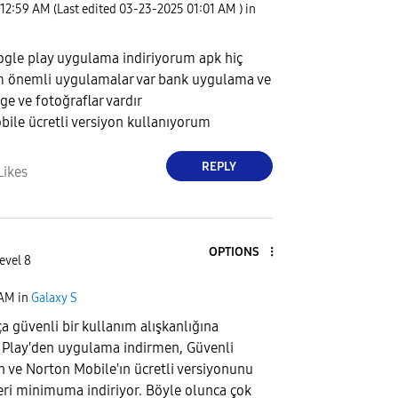
12:59 AM
(Last edited
‎03-23-2025
01:01 AM
) in
gle play uygulama indiriyorum apk hiç
 önemli uygulamalar var bank uygulama ve
ge ve fotoğraflar vardır
ile ücretli versiyon kullanıyorum
REPLY
Likes
OPTIONS
evel 8
 AM
in
Galaxy S
a güvenli bir kullanım alışkanlığına
 Play'den uygulama indirmen, Güvenli
 ve Norton Mobile'ın ücretli versiyonunu
eri minimuma indiriyor. Böyle olunca çok