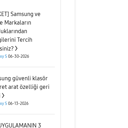
ET] Samsung ve
e Markaların
uklarından
ilerini Tercih
siniz?
xy S
06-30-2026
ung güvenli klasör
et arat özelliği geri
i
xy S
06-13-2026
 UYGULAMANIN 3