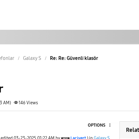
lefonlar
Galaxy S
Re: Re: Güvenli klasör
r
43 AM)
146
Views
OPTIONS
Rela
t edited
‎03-23-2025
01:22 AM
by
Lacivert
) in
Galaxy S