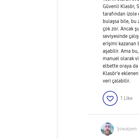
Güvenli Klasör,
tarafından izole 
bulaşsa bile, bu 
çok zor. Ancak şu
seviyesinde çalış
erişimi kazanan 
aşabilir. Ama bu, 
manuel olarak vir
elbette oraya da 
Klasör'e eklenen 
veri çalabilir.
1
Like
Şowalyem