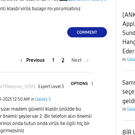
i klasör virüs bulaşır mı yorumlatınız
[ANK
Appl
Sund
COMMENT
Hang
Eder
in
Gala
Previous
1
2
Next
Sams
OPTIONS
im730exynos_
S25FE
Expert Level 5
seçer
23-2025
12:50 AM
in
Galaxy S
geld
 sızar madem güvenli klasör ünüzde bu
in
Gala
r önemli şeyler var 2. Bir telefon alın önemli
rinizi onda tutun onda virüs ile ilgili hiç bir
 girmezsiniz
BİR