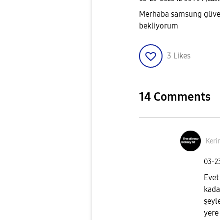
Merhaba samsung güvenl
bekliyorum
3
Likes
14 Comments
Ker
‎03-
Evet
kada
şeyle
yere