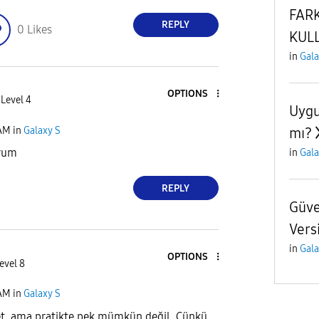
FAR
REPLY
0
Likes
KULL
in
Gala
OPTIONS
 Level 4
Uygu
 AM
in
Galaxy S
mı?
orum
in
Gala
REPLY
Güve
Vers
in
Gala
OPTIONS
evel 8
 AM
in
Galaxy S
et, ama pratikte pek mümkün değil. Çünkü