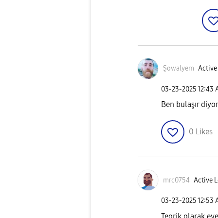
Şowalyem
Active
‎03-23-2025
12:43
Ben bulaşır diy
0
Likes
mrc0754
Active L
‎03-23-2025
12:53
Teorik olarak ev