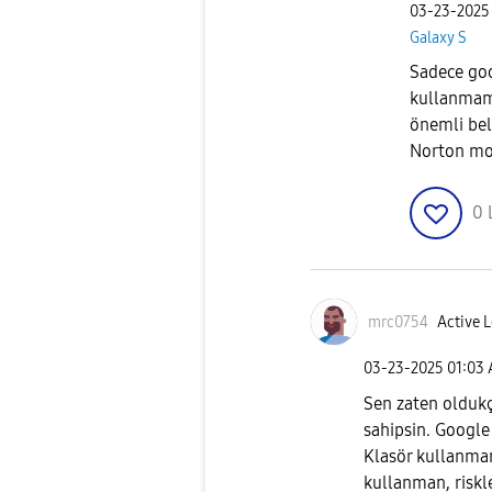
‎03-23-2025
Galaxy S
Sadece goo
kullanmam
önemli bel
Norton mob
0
mrc0754
Active L
‎03-23-2025
01:03
Sen zaten oldukç
sahipsin. Google
Klasör kullanman
kullanman, riskl