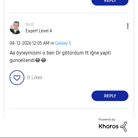
REPLY
terzi
Expert Level 4
‎04-12-2026
12:05 AM
in
Galaxy S
Aa öyleymismi o ben Dr götürdum tt iğne yapti
guncellendi
😂
😂
0
Likes
REPLY