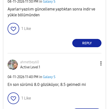
‎04-11-2026
11:30 PM
in
Galaxy S
Ayarlar>yazılım güncelleme yaptıktan sonra indir ve
yükle bölümünden
1
Like
REPLY
ahmetbey60
Active Level 1
‎04-11-2026
11:40 PM
in
Galaxy S
En son sürümü 8.0 gözüküyor, 8.5 gelmedi mi
1
Like