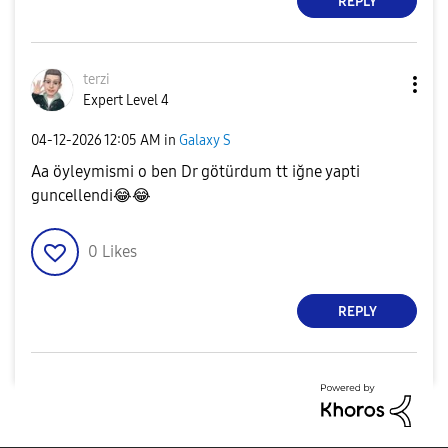
REPLY
terzi
Expert Level 4
‎04-12-2026
12:05 AM
in
Galaxy S
Aa öyleymismi o ben Dr götürdum tt iğne yapti
guncellendi
😂
😂
0
Likes
REPLY