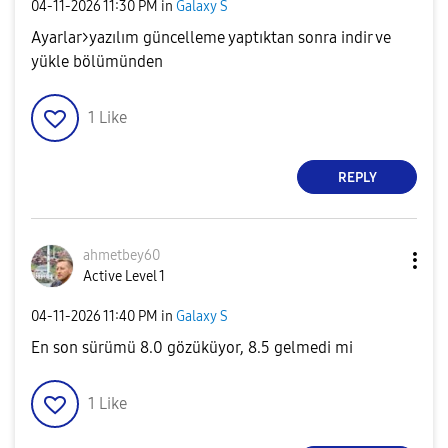
‎04-11-2026
11:30 PM
in
Galaxy S
Ayarlar>yazılım güncelleme yaptıktan sonra indir ve
yükle bölümünden
1
Like
REPLY
ahmetbey60
Active Level 1
‎04-11-2026
11:40 PM
in
Galaxy S
En son sürümü 8.0 gözüküyor, 8.5 gelmedi mi
1
Like