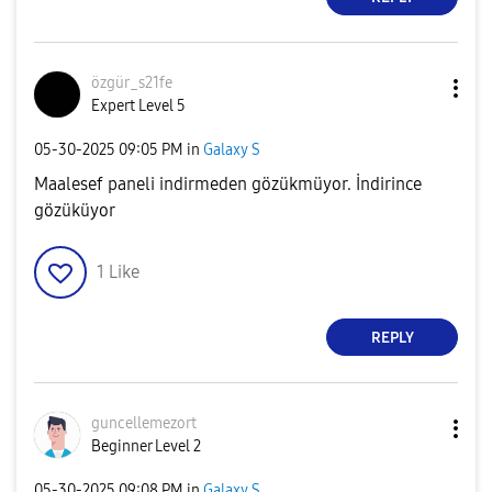
özgür_s21fe
Expert Level 5
‎05-30-2025
09:05 PM
in
Galaxy S
Maalesef paneli indirmeden gözükmüyor. İndirince
gözüküyor
1
Like
REPLY
guncellemezort
Beginner Level 2
‎05-30-2025
09:08 PM
in
Galaxy S