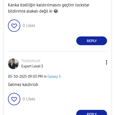
Kanka özelliğin kaldırılmasını geçtim lockstar
bildirimle alakalı değil ki
😂
0
Likes
REPLY
ThisIsUmutt
Expert Level 5
‎05-30-2025
09:03 PM
in
Galaxy S
Gelmez kaldırıldı
0
Likes
REPLY