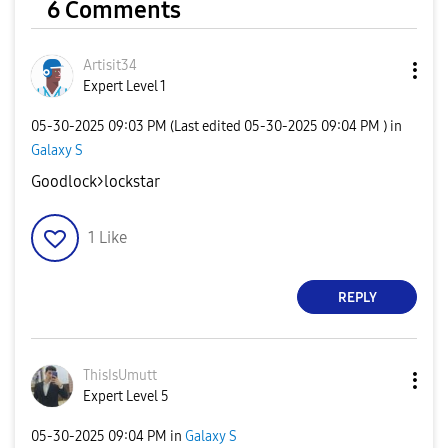
6 Comments
Artisit34
Expert Level 1
‎05-30-2025
09:03 PM
(Last edited
‎05-30-2025
09:04 PM
) in
Galaxy S
Goodlock>lockstar
1
Like
REPLY
ThisIsUmutt
Expert Level 5
‎05-30-2025
09:04 PM
in
Galaxy S