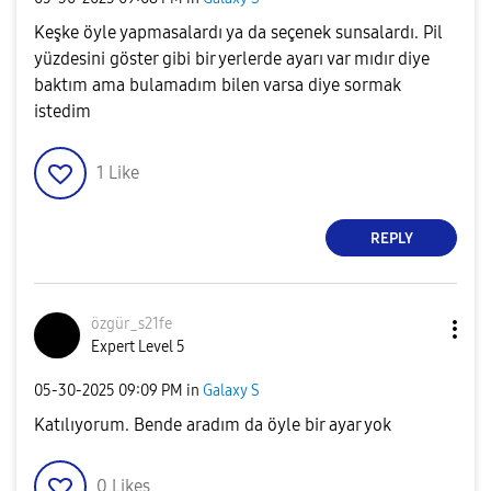
Keşke öyle yapmasalardı ya da seçenek sunsalardı. Pil
yüzdesini göster gibi bir yerlerde ayarı var mıdır diye
baktım ama bulamadım bilen varsa diye sormak
istedim
1
Like
REPLY
özgür_s21fe
Expert Level 5
‎05-30-2025
09:09 PM
in
Galaxy S
Katılıyorum. Bende aradım da öyle bir ayar yok
0
Likes