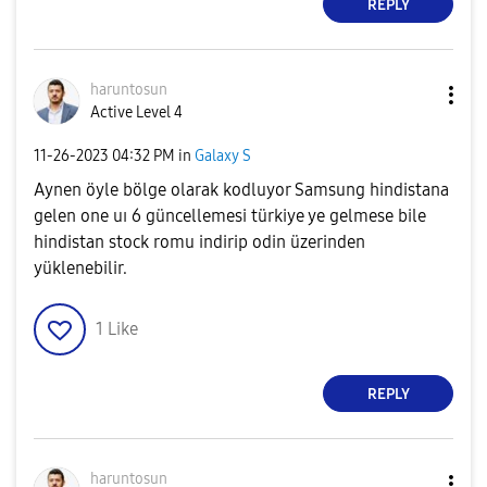
REPLY
haruntosun
Active Level 4
‎11-26-2023
04:32 PM
in
Galaxy S
Aynen öyle bölge olarak kodluyor Samsung hindistana
gelen one uı 6 güncellemesi türkiye ye gelmese bile
hindistan stock romu indirip odin üzerinden
yüklenebilir.
1
Like
REPLY
haruntosun