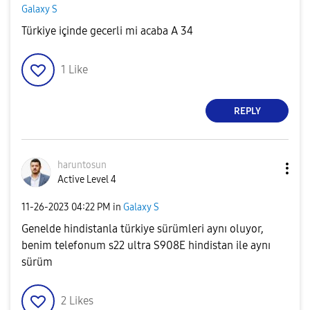
Galaxy S
Türkiye içinde gecerli mi acaba A 34
1
Like
REPLY
haruntosun
Active Level 4
‎11-26-2023
04:22 PM
in
Galaxy S
Genelde hindistanla türkiye sürümleri aynı oluyor,
benim telefonum s22 ultra S908E hindistan ile aynı
sürüm
2
Likes