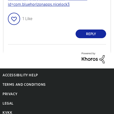
id=com.bluehorizonapps.nicelock3
1
Like
REPLY
ACCESSIBILITY HELP
TERMS AND CONDITIONS
PRIVACY
LEGAL
KVKK