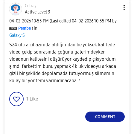
Cetray
Active Level 3
‎04-02-2026
10:55 PM
(Last edited
‎04-02-2026
10:55 PM
by
Pembe
) in
Galaxy S
S24 ultra cihazımda aldığımdan be yüksek kalitede
video çekip sonrasında çoğunu galerimdeyken
videonun kalitesini düşürüyor kaydedip çıkıyordum
şimdi farkettim bunu yapmak 4k lık videoyu arkada
gizli bir şekilde depolamada tutuyormuş silmemin
kolay bir yöntemi varmıdır acaba ?
1
Like
COMMENT