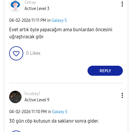
Cetray
Active Level 3
‎04-02-2026
11:11 PM
in
Galaxy S
Evet artık öyle yapacağım ama bunlardan öncesini
uğraştıracak gibi
0
Likes
REPLY
İncebey1
Active Level 9
‎04-02-2026
11:10 PM
in
Galaxy S
30 gün cöp kutusun da saklanır sonra gider.