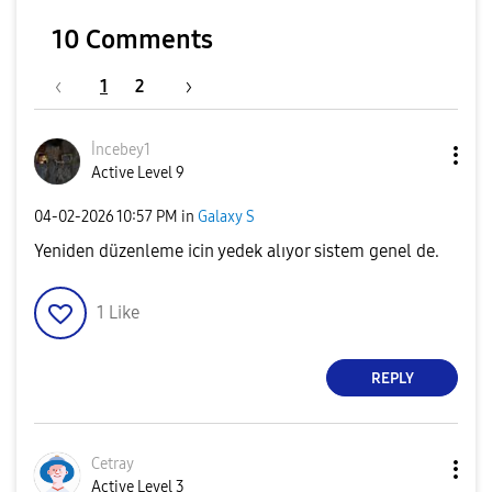
10 Comments
1
2
İncebey1
Active Level 9
‎04-02-2026
10:57 PM
in
Galaxy S
Yeniden düzenleme icin yedek alıyor sistem genel de.
1
Like
REPLY
Cetray
Active Level 3