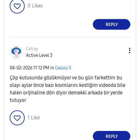
0
Likes
REPLY
Cetray
Active Level 3
‎04-02-2026
11:12 PM
in
Galaxy S
Çöp kutusunda gözükmüyor ve bu gün farkettim bu
olayı aylar önce bazı kısımlarını kestiğim videoda bile
halen orijinaline dön diyor demekki arkada bir yerde
tutuyor
1
Like
REPLY