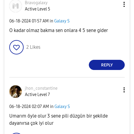
Bravogalaxy
Active Level 5
‎06-18-2024
01:57 AM
in
Galaxy S
O kadar olmaz bakma sen onlara 4 5 sene gider
2
Likes
REPLY
jhon_constantin
e
Active Level 7
‎06-18-2024
02:07 AM
in
Galaxy S
Umarım öyle olur 3 sene pili düzgün bir şekilde
dayanırsa çok iyi olur