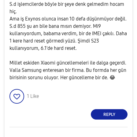
S.d işlemcilerde böyle bir şeye denk gelmedim hocam
hiç.
Ama iş Exynos olunca insan 10 defa düşünmüyor değil.
S.d 855 şu an bile bana mısın demiyor. Mi9
kullanıyordum, babama verdim, bir de IMEI çakılı. Daha
1 kere hard reset görmedi yüzü. Şimdi S23
kullanıyorum, 6.1'de hard reset.
Millet eskiden Xiaomi güncellemeleri ile dalga geçerdi.
Valla Samsung enteresan bir firma. Bu formda her gün
birisinin sorunu oluyor. Her güncelleme bir de.
😂
1
Like
REPLY