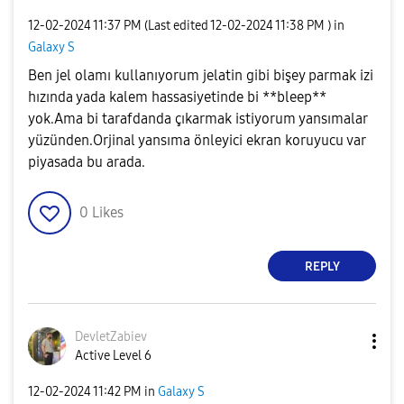
‎12-02-2024
11:37 PM
(Last edited
‎12-02-2024
11:38 PM
) in
Galaxy S
Ben jel olamı kullanıyorum jelatin gibi bişey parmak izi
hızında yada kalem hassasiyetinde bi **bleep**
yok.Ama bi tarafdanda çıkarmak istiyorum yansımalar
yüzünden.Orjinal yansıma önleyici ekran koruyucu var
piyasada bu arada.
0
Likes
REPLY
DevletZabiev
Active Level 6
‎12-02-2024
11:42 PM
in
Galaxy S