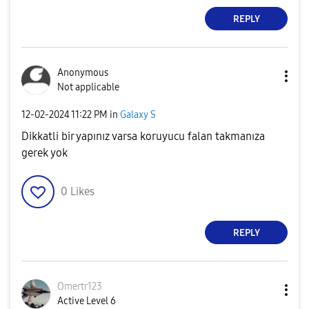
REPLY
Anonymous
Not applicable
‎12-02-2024
11:22 PM
in
Galaxy S
Dikkatli bir yapınız varsa koruyucu falan takmanıza
gerek yok
0
Likes
REPLY
Omertr123
Active Level 6