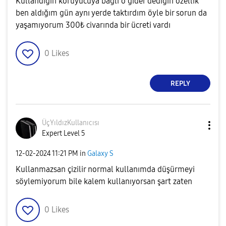
Kullandığın koruyucuya bağlı o gider dediğin özellik
ben aldığım gün aynı yerde taktırdım öyle bir sorun da
yaşamıyorum 300₺ civarında bir ücreti vardı
0
Likes
REPLY
ÜçYıldızKullanı
cısı
Expert Level 5
‎12-02-2024
11:21 PM
in
Galaxy S
Kullanmazsan çizilir normal kullanımda düşürmeyi
söylemiyorum bile kalem kullanıyorsan şart zaten
0
Likes