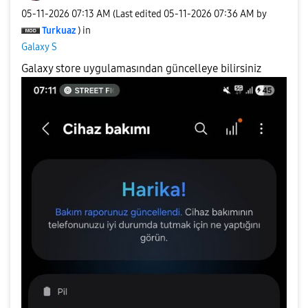
‎05-11-2026
07:13 AM
(Last edited
‎05-11-2026
07:36 AM
by
Turkuaz
) in
Galaxy S
Galaxy store uygulamasından güncelleye bilirsiniz