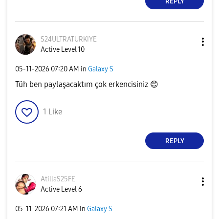
REPLY
S24ULTRATURKIYE
Active Level 10
‎05-11-2026
07:20 AM
in
Galaxy S
Tüh ben paylaşacaktım çok erkencisiniz
😊
1
Like
REPLY
AtillaS25FE
Active Level 6
‎05-11-2026
07:21 AM
in
Galaxy S