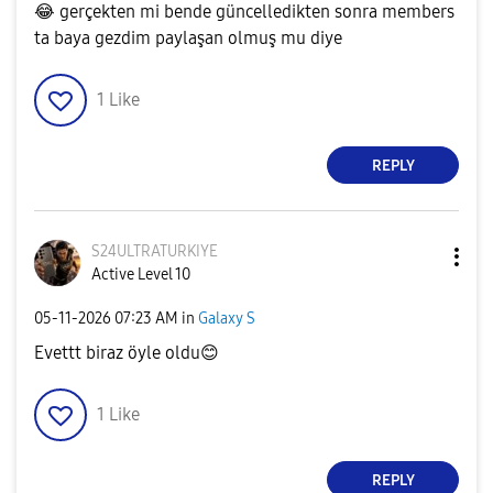
😂
gerçekten mi bende güncelledikten sonra members
ta baya gezdim paylaşan olmuş mu diye
1
Like
REPLY
S24ULTRATURKIYE
Active Level 10
‎05-11-2026
07:23 AM
in
Galaxy S
Evettt biraz öyle oldu
😊
1
Like
REPLY