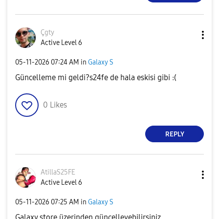
Çgty
Active Level 6
‎05-11-2026
07:24 AM
in
Galaxy S
Güncelleme mi geldi?s24fe de hala eskisi gibi :(
0
Likes
REPLY
AtillaS25FE
Active Level 6
‎05-11-2026
07:25 AM
in
Galaxy S
Galaxy store üzerinden güncelleyebilirsiniz