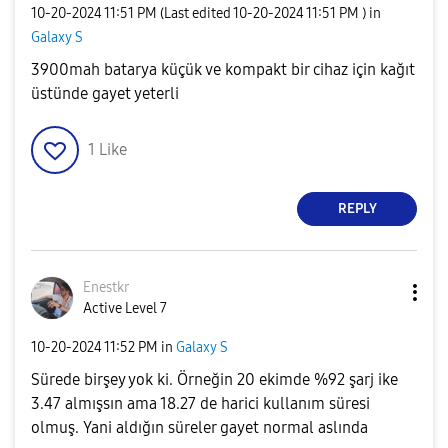
‎10-20-2024
11:51 PM
(Last edited
‎10-20-2024
11:51 PM
) in
Galaxy S
3900mah batarya küçük ve kompakt bir cihaz için kağıt
üstünde gayet yeterli
1
Like
REPLY
Enestkr
Active Level 7
‎10-20-2024
11:52 PM
in
Galaxy S
Sürede birşey yok ki. Örneğin 20 ekimde %92 şarj ike
3.47 almışsın ama 18.27 de harici kullanım süresi
olmuş. Yani aldığın süreler gayet normal aslında