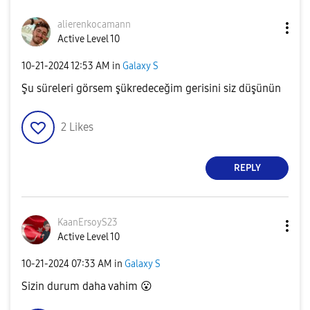
alierenkocamann
Active Level 10
‎10-21-2024
12:53 AM
in
Galaxy S
Şu süreleri görsem şükredeceğim gerisini siz düşünün
2
Likes
REPLY
KaanErsoyS23
Active Level 10
‎10-21-2024
07:33 AM
in
Galaxy S
Sizin durum daha vahim
😮