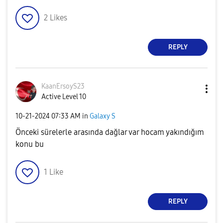
2
Likes
REPLY
KaanErsoyS23
Active Level 10
‎10-21-2024
07:33 AM
in
Galaxy S
Önceki sürelerle arasında dağlar var hocam yakındığım
konu bu
1
Like
REPLY