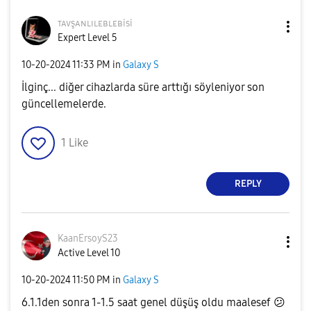
ᴛᴀᴠşᴀɴʟɪʟᴇʙʟᴇʙi
si
Expert Level 5
‎10-20-2024
11:33 PM
in
Galaxy S
İlginç... diğer cihazlarda süre arttığı söyleniyor son
güncellemelerde.
1
Like
REPLY
KaanErsoyS23
Active Level 10
‎10-20-2024
11:50 PM
in
Galaxy S
6.1.1den sonra 1-1.5 saat genel düşüş oldu maalesef
😕