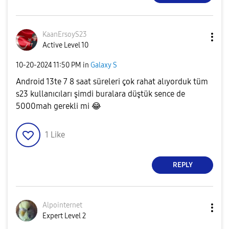
KaanErsoyS23
Active Level 10
‎10-20-2024
11:50 PM
in
Galaxy S
Android 13te 7 8 saat süreleri çok rahat alıyorduk tüm
s23 kullanıcıları şimdi buralara düştük sence de
5000mah gerekli mi
😂
1
Like
REPLY
Alpointernet
Expert Level 2