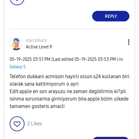
REPLY
starryblack
Active Level 9
‎05-19-2025
03:51 PM
(Last edited
‎05-19-2025
03:53 PM
) in
Galaxy S
Telefon dukkani acmissin hayirli olsun.s24 kullanan biri
olarak sana katilmiyorum o ayri
Edit:apple en son arayuzu ne zaman degistirmis ki?pil
isinma sorunlarina girmiyorum bile.apple bizim ulkede
tamamen gosteris amacli
2
Likes