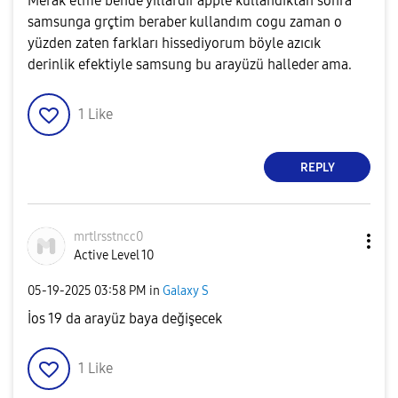
Merak etme bende yıllardır apple kullandıktan sonra
samsunga grçtim beraber kullandım cogu zaman o
yüzden zaten farkları hissediyorum böyle azıcık
derinlik efektiyle samsung bu arayüzü halleder ama.
1
Like
REPLY
mrtlrsstncc0
Active Level 10
‎05-19-2025
03:58 PM
in
Galaxy S
İos 19 da arayüz baya değişecek
1
Like