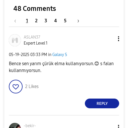
48 Comments
1
2
3
4
5
ASLAN37
Expert Level 1
‎05-19-2025
03:33 PM
in
Galaxy S
Bence sen yarım çürük elma kullanıyorsun.
😊
s falan
kullanmıyorsun.
2
Likes
REPLY
-bekir-