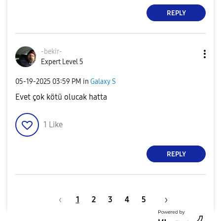
REPLY
-bekir-
Expert Level 5
‎05-19-2025
03:59 PM
in
Galaxy S
Evet çok kötü olucak hatta
1
Like
REPLY
1
2
3
4
5