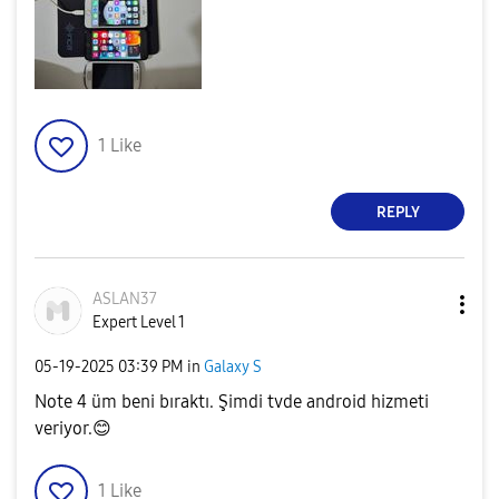
1
Like
REPLY
ASLAN37
Expert Level 1
‎05-19-2025
03:39 PM
in
Galaxy S
Note 4 üm beni bıraktı. Şimdi tvde android hizmeti
veriyor.
😊
1
Like