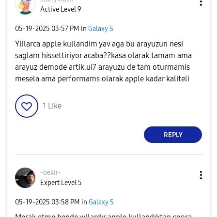
Active Level 9
‎05-19-2025
03:57 PM
in
Galaxy S
Yillarca apple kullandim yav aga bu arayuzun nesi
saglam hissettiriyor acaba??kasa olarak tamam ama
arayuz demode artik.ui7 arayuzu de tam oturmamis
mesela ama performams olarak apple kadar kaliteli
1
Like
REPLY
-bekir-
Expert Level 5
‎05-19-2025
03:58 PM
in
Galaxy S