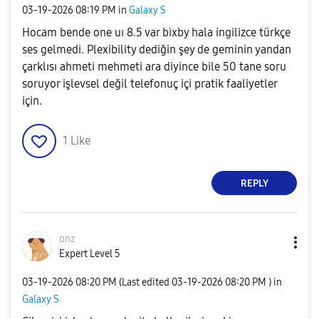
‎03-19-2026
08:19 PM
in
Galaxy S
Hocam bende one uı 8.5 var bixby hala ingilizce türkçe
ses gelmedi. Plexibility dediğin şey de geminin yandan
çarklısı ahmeti mehmeti ara diyince bile 50 tane soru
soruyor işlevsel değil telefonuç içi pratik faaliyetler
için.
1
Like
REPLY
ᴅnz
Expert Level 5
‎03-19-2026
08:20 PM
(Last edited
‎03-19-2026
08:20 PM
) in
Galaxy S