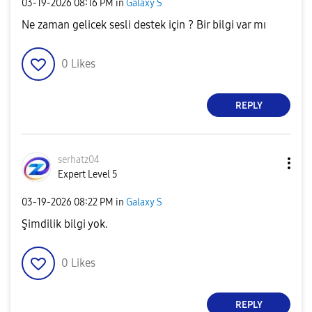
‎03-19-2026
08:16 PM
in
Galaxy S
Ne zaman gelicek sesli destek için ? Bir bilgi var mı
0
Likes
REPLY
serhatz04
Expert Level 5
‎03-19-2026
08:22 PM
in
Galaxy S
Şimdilik bilgi yok.
0
Likes
REPLY