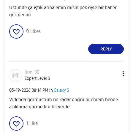
Üstünde çalıştıklarına emin misin pek öyle bir haber
görmedim
0
Likes
REPLY
isim_00
Expert Level 5
‎03-19-2026
08:14 PM
in
Galaxy S
Videoda gormustum ne kadar doğru bilemem bende
acıklama gormedım bir yerde
1
Like