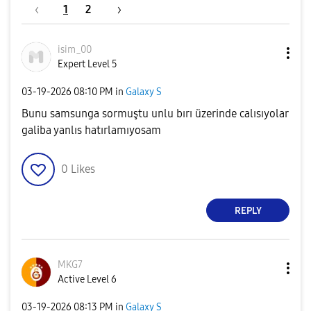
1
2
isim_00
Expert Level 5
‎03-19-2026
08:10 PM
in
Galaxy S
Bunu samsunga sormuştu unlu bırı üzerinde calısıyolar
galiba yanlıs hatırlamıyosam
0
Likes
REPLY
MKG7
Active Level 6
‎03-19-2026
08:13 PM
in
Galaxy S