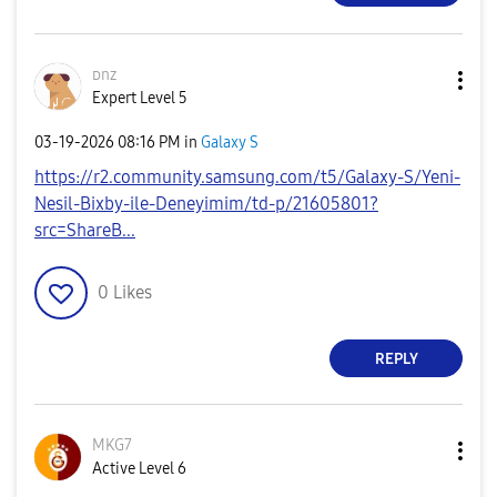
ᴅnz
Expert Level 5
‎03-19-2026
08:16 PM
in
Galaxy S
https://r2.community.samsung.com/t5/Galaxy-S/Yeni-
Nesil-Bixby-ile-Deneyimim/td-p/21605801?
src=ShareB...
0
Likes
REPLY
MKG7
Active Level 6