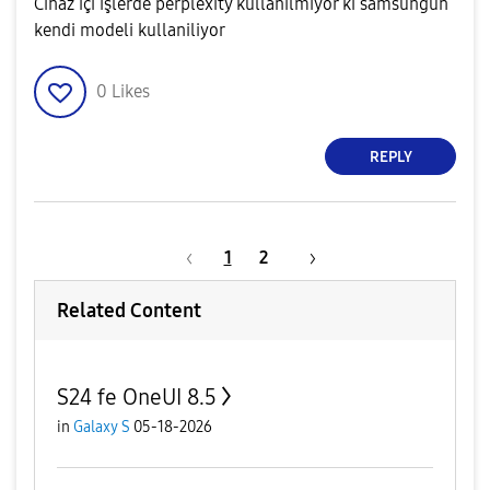
Cihaz içi işlerde perplexity kullanilmiyor ki samsungun
kendi modeli kullaniliyor
0
Likes
REPLY
1
2
Related Content
S24 fe OneUI 8.5
in
Galaxy S
05-18-2026