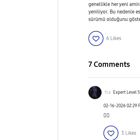
genellikle her yeni amir
yeniliyor. Bu nedenle es
sürümü olduğunu göste
6
Likes
7 Comments
fca
Expert Level 5
‎02-16-2026
02:29 
👍🏻
3
Likes