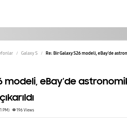
lefonlar
Galaxy S
Re: Bir Galaxy S26 modeli, eBay'de astron
26 modeli, eBay'de astronomi
çıkarıldı
31 PM)
196
Views