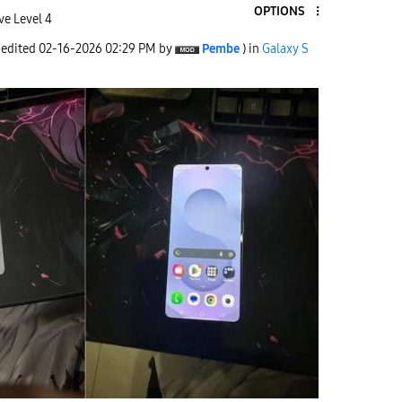
OPTIONS
ve Level 4
 edited
‎02-16-2026
02:29 PM
by
Pembe
) in
Galaxy S