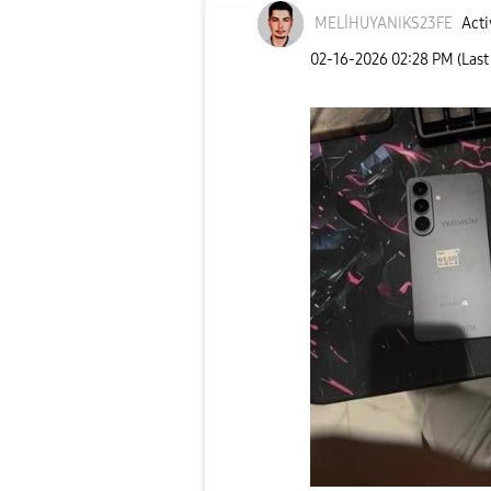
MELİHUYANIKS23F
E
Acti
‎02-16-2026
02:28 PM
(Last