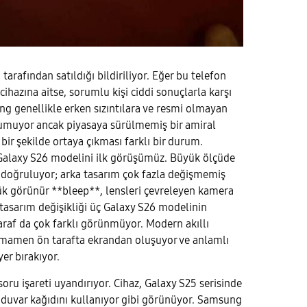
tarafından satıldığı bildiriliyor. Eğer bu telefon
ihazına aitse, sorumlu kişi ciddi sonuçlarla karşı
ung genellikle erken sızıntılara ve resmi olmayan
yumuyor ancak piyasaya sürülmemiş bir amiral
bir şekilde ortaya çıkması farklı bir durum.
Galaxy S26 modelini ilk görüşümüz. Büyük ölçüde
 doğruluyor; arka tasarım çok fazla değişmemiş
ük görünür **bleep**, lensleri çevreleyen kamera
tasarım değişikliği üç Galaxy S26 modelinin
raf da çok farklı görünmüyor. Modern akıllı
amamen ön tarafta ekrandan oluşuyor ve anlamlı
yer bırakıyor.
soru işareti uyandırıyor. Cihaz, Galaxy S25 serisinde
 duvar kağıdını kullanıyor gibi görünüyor. Samsung