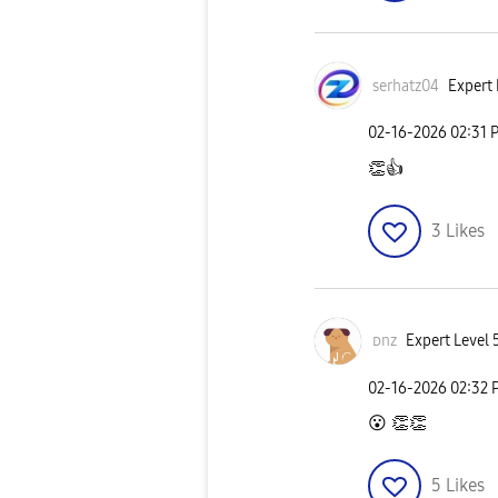
serhatz04
Expert 
‎02-16-2026
02:31 
👏
👍
3
Likes
ᴅnz
Expert Level 
‎02-16-2026
02:32 
😮
👏
👏
5
Likes