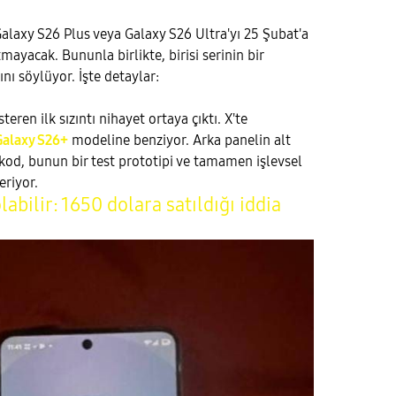
Galaxy S26 Plus veya Galaxy S26 Ultra'yı 25 Şubat'a
mayacak. Bununla birlikte, birisi serinin bir
ını söylüyor. İşte detaylar:
eren ilk sızıntı nihayet ortaya çıktı. X'te
Galaxy S26+
modeline benziyor. Arka panelin alt
kod, bunun bir test prototipi ve tamamen işlevsel
eriyor.
abilir: 1650 dolara satıldığı iddia