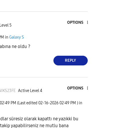
OPTIONS
Level 5
PM
in
Galaxy S
abına ne oldu ?
REPLY
OPTIONS
IKS23F
E
Active Level 4
02:49 PM
(Last edited
‎02-16-2026
02:49 PM
) in
ar süresiz olarak kapattı ne yazıkki bu
 takip yapabilirseniz ne mutlu bana