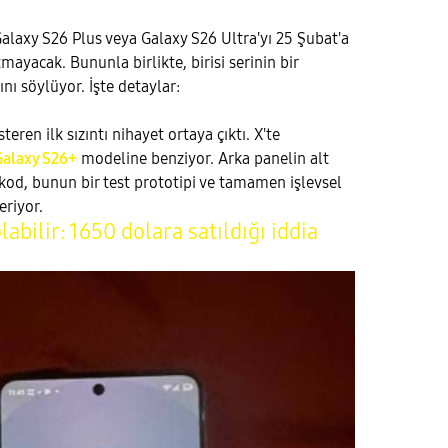
Galaxy S26 Plus veya Galaxy S26 Ultra'yı 25 Şubat'a
mayacak. Bununla birlikte, birisi serinin bir
ını söylüyor. İşte detaylar:
eren ilk sızıntı nihayet ortaya çıktı. X'te
Galaxy S26+
modeline benziyor. Arka panelin alt
kod, bunun bir test prototipi ve tamamen işlevsel
eriyor.
abilir: 1650 dolara satıldığı iddia