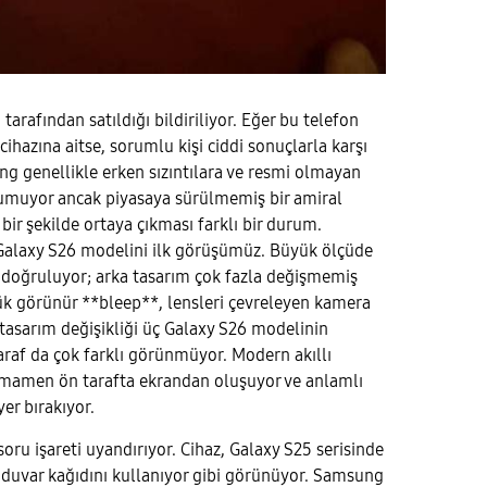
tarafından satıldığı bildiriliyor. Eğer bu telefon
ihazına aitse, sorumlu kişi ciddi sonuçlarla karşı
ung genellikle erken sızıntılara ve resmi olmayan
yumuyor ancak piyasaya sürülmemiş bir amiral
bir şekilde ortaya çıkması farklı bir durum.
Galaxy S26 modelini ilk görüşümüz. Büyük ölçüde
 doğruluyor; arka tasarım çok fazla değişmemiş
ük görünür **bleep**, lensleri çevreleyen kamera
tasarım değişikliği üç Galaxy S26 modelinin
raf da çok farklı görünmüyor. Modern akıllı
amamen ön tarafta ekrandan oluşuyor ve anlamlı
yer bırakıyor.
soru işareti uyandırıyor. Cihaz, Galaxy S25 serisinde
 duvar kağıdını kullanıyor gibi görünüyor. Samsung