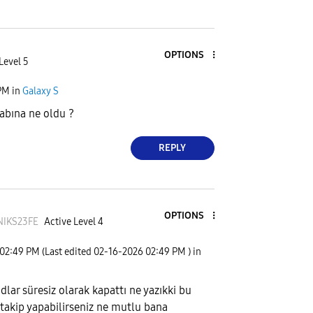
OPTIONS
Level 5
PM
in
Galaxy S
abına ne oldu ?
REPLY
OPTIONS
IKS23F
E
Active Level 4
02:49 PM
(Last edited
‎02-16-2026
02:49 PM
) in
ar süresiz olarak kapattı ne yazıkki bu
 takip yapabilirseniz ne mutlu bana