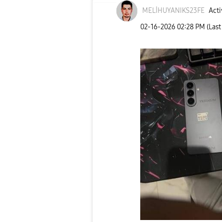
MELİHUYANIKS23F
E
Acti
‎02-16-2026
02:28 PM
(Last