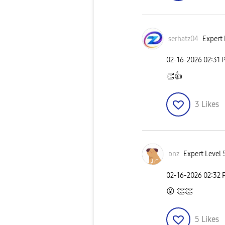
serhatz04
Expert 
‎02-16-2026
02:31 
👏
👍
3
Likes
ᴅnz
Expert Level 
‎02-16-2026
02:32 
😮
👏
👏
5
Likes