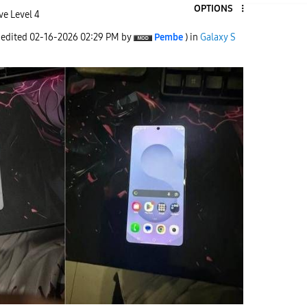
OPTIONS
ve Level 4
 edited
‎02-16-2026
02:29 PM
by
Pembe
) in
Galaxy S