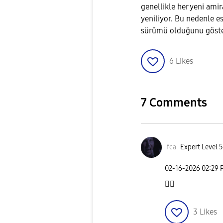
genellikle her yeni amir
yeniliyor. Bu nedenle es
sürümü olduğunu göste
6
Likes
7 Comments
fca
Expert Level 5
‎02-16-2026
02:29 
👍🏻
3
Likes