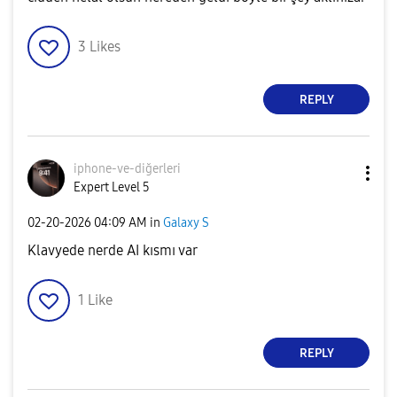
3
Likes
REPLY
iphone-ve-diğer
leri
Expert Level 5
‎02-20-2026
04:09 AM
in
Galaxy S
Klavyede nerde AI kısmı var
1
Like
REPLY