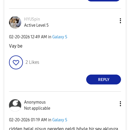
HYUSpin
Active Level 5
‎02-20-2026
12:49 AM
in
Galaxy S
Vay be
2
Likes
REPLY
Anonymous
Not applicable
‎02-20-2026
01:19 AM
in
Galaxy S
cidden helal olsun nereden geldi böyle bir şey aklınıza.