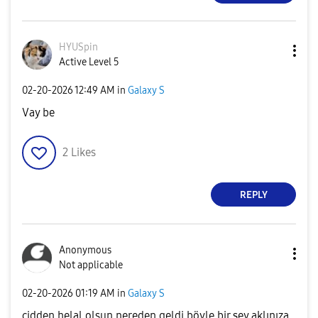
HYUSpin
Active Level 5
‎02-20-2026
12:49 AM
in
Galaxy S
Vay be
2
Likes
REPLY
Anonymous
Not applicable
‎02-20-2026
01:19 AM
in
Galaxy S
cidden helal olsun nereden geldi böyle bir şey aklınıza.