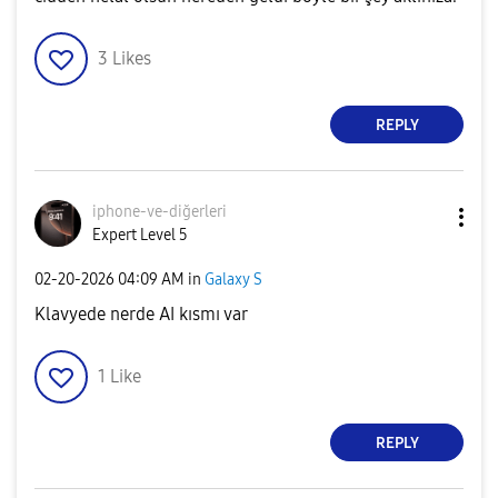
3
Likes
REPLY
iphone-ve-diğer
leri
Expert Level 5
‎02-20-2026
04:09 AM
in
Galaxy S
Klavyede nerde AI kısmı var
1
Like
REPLY