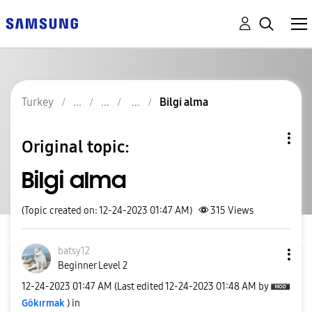
Turkey
Bilgi alma
Original topic:
Bilgi alma
(Topic created on: 12-24-2023 01:47 AM)
315
Views
batsy12
Beginner Level 2
‎12-24-2023
01:47 AM
(Last edited
‎12-24-2023
01:48 AM
by
Gökırmak
) in