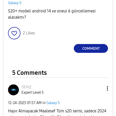
Galaxy S
S20+ modeli android 14 ve oneui 6 güncellemesi
alacakmı?
2
Likes
COMMENT
5 Comments
DENỊZ
Expert Level 5
‎12-24-2023
01:57 AM
in
Galaxy S
Hayır Almayacak Maalesef Tüm s20 serisi, sadece 2024