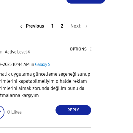
Previous
1
2
Next
OPTIONS
in
Active Level 4
02-2025
10:44 AM
in
Galaxy S
atik uygulama güncelleme seçeneği sunup
irimlerini kapatabilmeliyim o halde reklam
irimlerini almak zorunda değilim bunu da
tmalarına karşıyım
REPLY
0
Likes