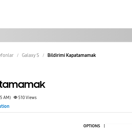
lefonlar
Galaxy S
Bildirimi Kapatamamak
patamamak
05 AM)
510
Views
ution
OPTIONS