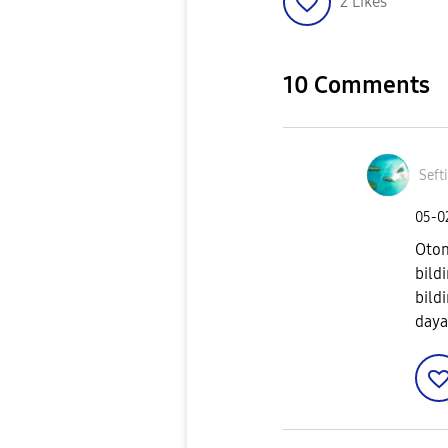
2
Likes
10 Comments
Seft
‎05-
Otom
bild
bild
daya