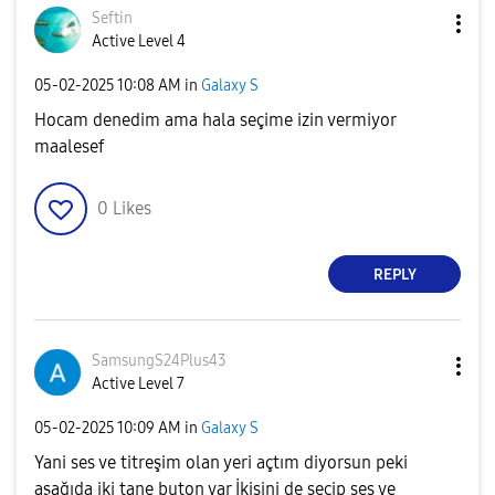
Seftin
Active Level 4
‎05-02-2025
10:08 AM
in
Galaxy S
Hocam denedim ama hala seçime izin vermiyor
maalesef
0
Likes
REPLY
SamsungS24Plus4
3
Active Level 7
‎05-02-2025
10:09 AM
in
Galaxy S
Yani ses ve titreşim olan yeri açtım diyorsun peki
aşağıda iki tane buton var İkisini de seçip ses ve