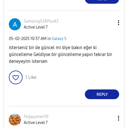
SamsungS24Plus4
3
Active Level 7
‎05-02-2025
10:37 AM
in
Galaxy S
Isterseniz bir de güncel mi diye bakın eğer ki
güncelleme Geldiyse bir güncelleme yapın tekrar bir
deneyeyim istersen
1
Like
REPLY
PoğaçamenTR
Active Level 7