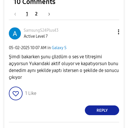
10 Comments
1
2
SamsungS24Plus4
3
Active Level 7
‎05-02-2025
10:07 AM
in
Galaxy S
Şimdi bakarken şunu çözdüm o ses ve titreşimi
açıyorsun Yukarıdaki aktif oluyor ve kapatıyorsun bunu
denedim aynı şekilde yaptı istersen o şekilde de sonucu
çıkıyor
1
Like
REPLY