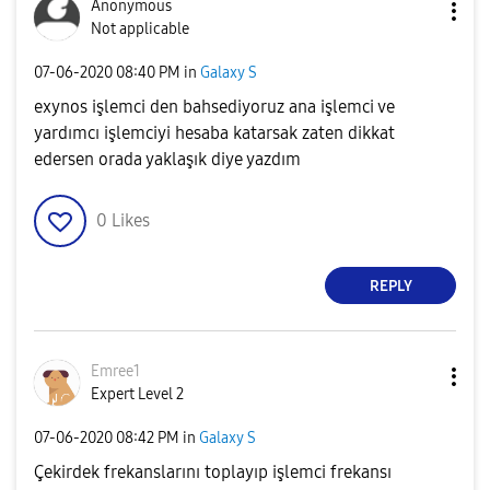
Anonymous
Not applicable
‎07-06-2020
08:40 PM
in
Galaxy S
exynos işlemci den bahsediyoruz ana işlemci ve
yardımcı işlemciyi hesaba katarsak zaten dikkat
edersen orada yaklaşık diye yazdım
0
Likes
REPLY
Emree1
Expert Level 2
‎07-06-2020
08:42 PM
in
Galaxy S
Çekirdek frekanslarını toplayıp işlemci frekansı