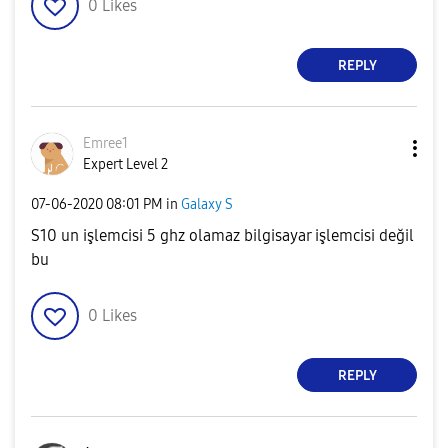
0
Likes
REPLY
Emree1
Expert Level 2
‎07-06-2020
08:01 PM
in
Galaxy S
S10 un işlemcisi 5 ghz olamaz bilgisayar işlemcisi değil
bu
0
Likes
REPLY