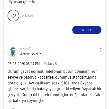
diyorsan gülerim
0
Likes
REPLY
ssssss3
Active Level 9
‎07-06-2020
08:24 PM
in
Galaxy S
Durum gayet normal. Telefonun bütün donanimi son
seviye ve batarya kapasitesi günümüz standartlarına
göre düşük. Ayrıca ülkemizdeki S10e lerde Exynos
işlemci var, buda bataryaya aşırı etki ediyor. Yapacak bir
şey yok. Kompakt bir telefonun içine doğal olarak ufak
bir batarya koymuşlar.