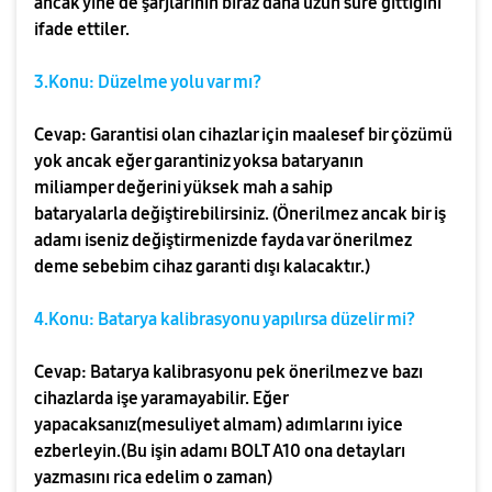
ancak yine de şarjlarının biraz daha uzun süre gittiğini
ifade ettiler.
3.Konu: Düzelme yolu var mı?
Cevap: Garantisi olan cihazlar için maalesef bir çözümü
yok ancak eğer garantiniz yoksa bataryanın
miliamper değerini yüksek mah a sahip
bataryalarla değiştirebilirsiniz. (Önerilmez ancak bir iş
adamı iseniz değiştirmenizde fayda var önerilmez
deme sebebim cihaz garanti dışı kalacaktır.)
4.Konu: Batarya kalibrasyonu yapılırsa düzelir mi?
Cevap: Batarya kalibrasyonu pek önerilmez ve bazı
cihazlarda işe yaramayabilir. Eğer
yapacaksanız(mesuliyet almam) adımlarını iyice
ezberleyin.(Bu işin adamı BOLT A10 ona detayları
yazmasını rica edelim o zaman)