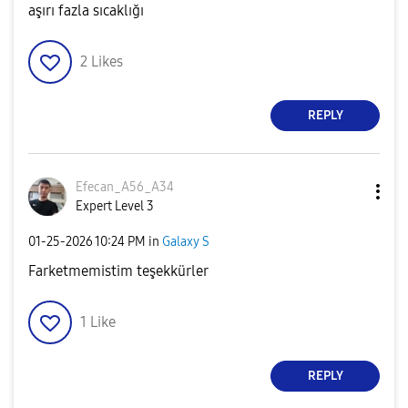
aşırı fazla sıcaklığı
2
Likes
REPLY
Efecan_A56_A34
Expert Level 3
‎01-25-2026
10:24 PM
in
Galaxy S
Farketmemistim teşekkürler
1
Like
REPLY