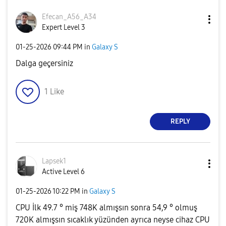
Efecan_A56_A34
Expert Level 3
‎01-25-2026
09:44 PM
in
Galaxy S
Dalga geçersiniz
1
Like
REPLY
Lapsek1
Active Level 6
‎01-25-2026
10:22 PM
in
Galaxy S
CPU İlk 49.7 ° miş 748K almışsın sonra 54,9 ° olmuş
720K almışsın sıcaklık yüzünden ayrıca neyse cihaz CPU