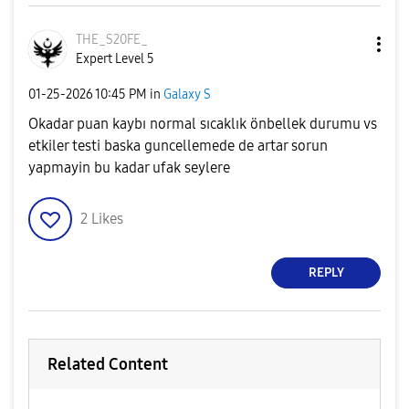
THE_S20FE_
Expert Level 5
‎01-25-2026
10:45 PM
in
Galaxy S
Okadar puan kaybı normal sıcaklık önbellek durumu vs
etkiler testi baska guncellemede de artar sorun
yapmayin bu kadar ufak seylere
2
Likes
REPLY
Related Content