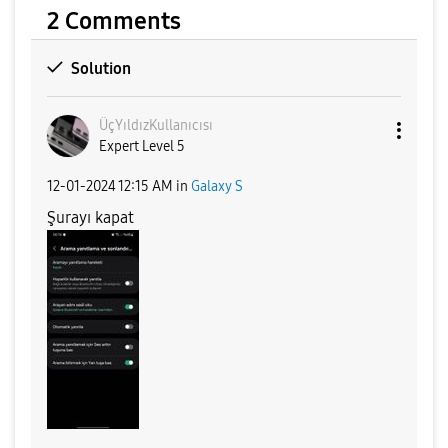
2 Comments
Solution
ÜçYıldızKullanı
cısı
Expert Level 5
‎12-01-2024
12:15 AM
in
Galaxy S
Şurayı kapat