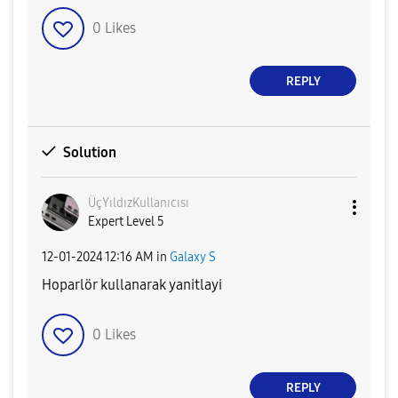
0
Likes
REPLY
Solution
ÜçYıldızKullanı
cısı
Expert Level 5
‎12-01-2024
12:16 AM
in
Galaxy S
Hoparlör kullanarak yanitlayi
0
Likes
REPLY