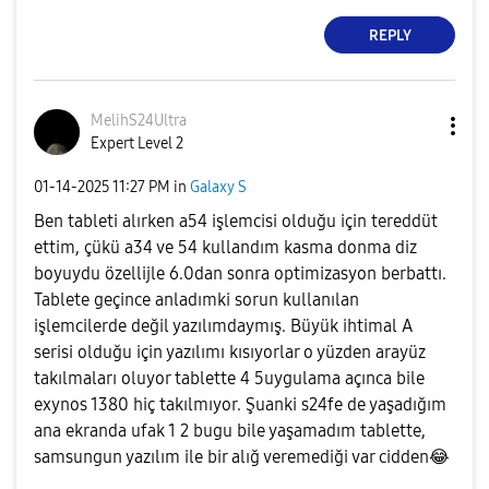
REPLY
MelihS24Ultra
Expert Level 2
‎01-14-2025
11:27 PM
in
Galaxy S
Ben tableti alırken a54 işlemcisi olduğu için tereddüt
ettim, çükü a34 ve 54 kullandım kasma donma diz
boyuydu özellijle 6.0dan sonra optimizasyon berbattı.
Tablete geçince anladımki sorun kullanılan
işlemcilerde değil yazılımdaymış. Büyük ihtimal A
serisi olduğu için yazılımı kısıyorlar o yüzden arayüz
takılmaları oluyor tablette 4 5uygulama açınca bile
exynos 1380 hiç takılmıyor. Şuanki s24fe de yaşadığım
ana ekranda ufak 1 2 bugu bile yaşamadım tablette,
samsungun yazılım ile bir alığ veremediği var cidden
😂