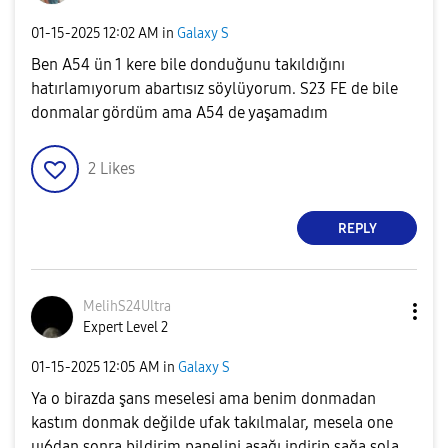
‎01-15-2025
12:02 AM
in
Galaxy S
Ben A54 ün 1 kere bile donduğunu takıldığını
hatırlamıyorum abartısız söylüyorum. S23 FE de bile
donmalar gördüm ama A54 de yaşamadım
2
Likes
REPLY
MelihS24Ultra
Expert Level 2
‎01-15-2025
12:05 AM
in
Galaxy S
Ya o birazda şans meselesi ama benim donmadan
kastım donmak değilde ufak takılmalar, mesela one
uı6dan sonra bildirim panelini aşağı indirip sağa sola