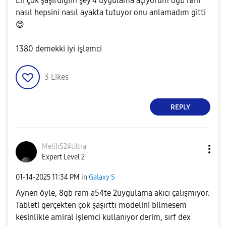
En çok şaşırdığım şey 4 uygulama açıyorum 6gb ram
nasıl hepsini nasıl ayakta tutuyor onu anlamadım gitti
😊
1380 demekki iyi işlemci
3
Likes
REPLY
MelihS24Ultra
Expert Level 2
‎01-14-2025
11:34 PM
in
Galaxy S
Aynen öyle, 8gb ram a54te 2uygulama akıcı çalışmıyor.
Tableti gerçekten çok şaşırttı modelini bilmesem
kesinlikle amiral işlemci kullanıyor derim, sırf dex