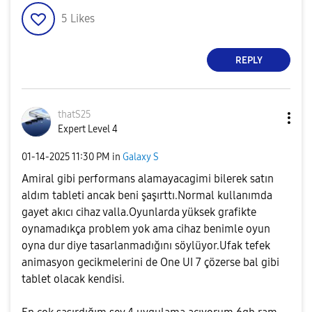
5
Likes
REPLY
thatS25
Expert Level 4
‎01-14-2025
11:30 PM
in
Galaxy S
Amiral gibi performans alamayacagimi bilerek satın
aldım tableti ancak beni şaşırttı.Normal kullanımda
gayet akıcı cihaz valla.Oyunlarda yüksek grafikte
oynamadıkça problem yok ama cihaz benimle oyun
oyna dur diye tasarlanmadığını söylüyor.Ufak tefek
animasyon gecikmelerini de One UI 7 çözerse bal gibi
tablet olacak kendisi.