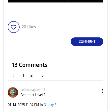
20
Likes
COMMENT
13 Comments
1
2
selimozaytekin3
Beginner Level 2
‎01-14-2025
11:04 PM
in
Galaxy S