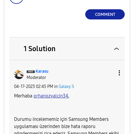
COMMENT
1 Solution
Karasu
Moderator
‎04-17-2023
02:45 PM
in
Galaxy S
Merhaba
orhanozyalcin34
,
Durumu incelememiz için Samsung Members
uygulaması üzerinden bize hata raporu
göndermenizi rica ederiz. Samsung Members ekibi,