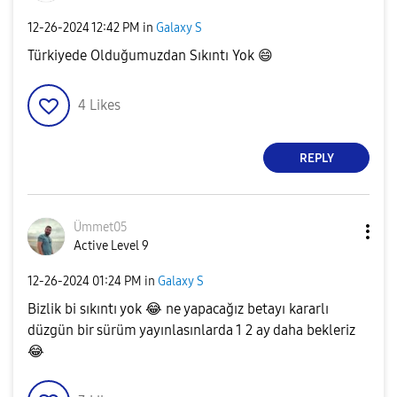
‎12-26-2024
12:42 PM
in
Galaxy S
Türkiyede Olduğumuzdan Sıkıntı Yok
😄
4
Likes
REPLY
Ümmet05
Active Level 9
‎12-26-2024
01:24 PM
in
Galaxy S
Bizlik bi sıkıntı yok
😂
ne yapacağız betayı kararlı
düzgün bir sürüm yayınlasınlarda 1 2 ay daha bekleriz
😂