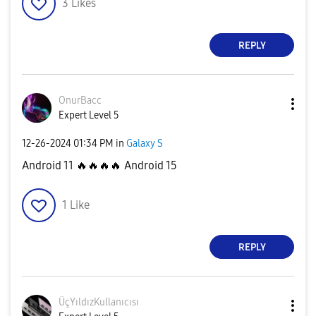
3
Likes
REPLY
OnurBacc
Expert Level 5
‎12-26-2024
01:34 PM
in
Galaxy S
Android 11
🔥
🔥
🔥
🔥
Android 15
1
Like
REPLY
ÜçYıldızKullanı
cısı