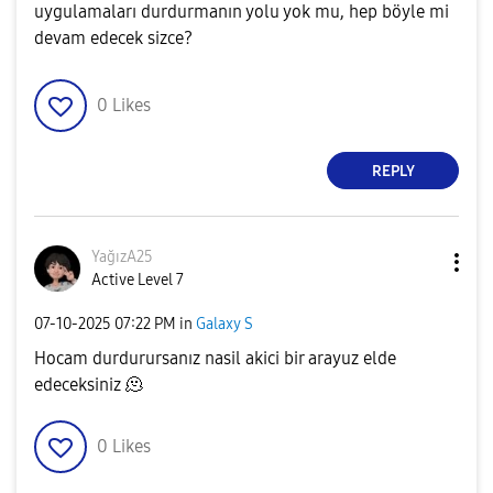
uygulamaları durdurmanın yolu yok mu, hep böyle mi
devam edecek sizce?
0
Likes
REPLY
YağızA25
Active Level 7
‎07-10-2025
07:22 PM
in
Galaxy S
Hocam durdurursanız nasil akici bir arayuz elde
edeceksiniz 🫠
0
Likes