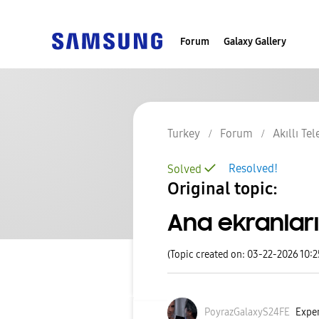
Forum
Galaxy Gallery
Turkey
Forum
Akıllı Te
Resolved!
Solved
Original topic:
Ana ekranları
(Topic created on: 03-22-2026 10:
PoyrazGalaxyS24
FE
Exper