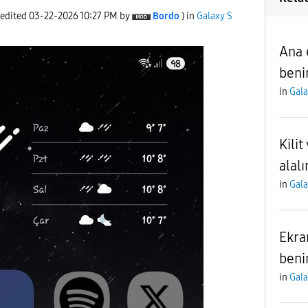
 edited
‎03-22-2026
10:27 PM
by
Bordo
) in
Galaxy S
Ana 
beni
in
Gala
Kilit
alal
in
Gala
Ekra
beni
in
Gala