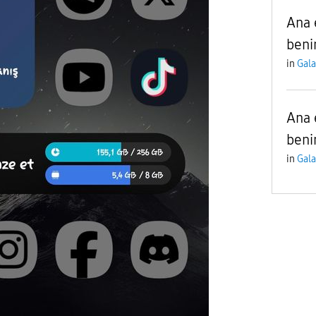
Ana 
beni
in
Gala
Ana 
beni
in
Gala