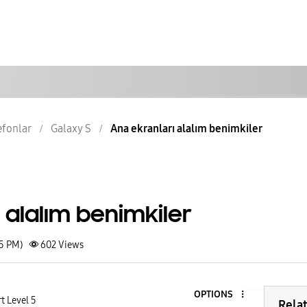
lefonlar
Galaxy S
Ana ekranları alalım benimkiler
 alalım benimkiler
25 PM)
602
Views
OPTIONS
t Level 5
Rela