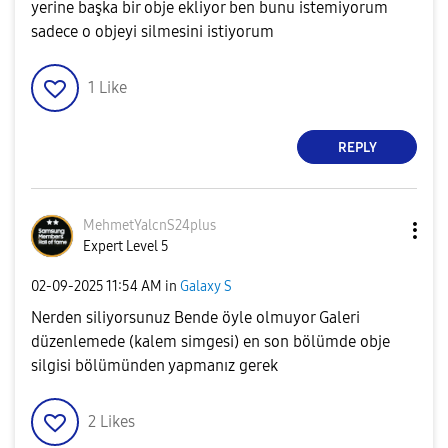
yerine başka bir obje ekliyor ben bunu istemiyorum
sadece o objeyi silmesini istiyorum
1
Like
REPLY
MehmetYalcnS24p
lus
Expert Level 5
‎02-09-2025
11:54 AM
in
Galaxy S
Nerden siliyorsunuz Bende öyle olmuyor Galeri
düzenlemede (kalem simgesi) en son bölümde obje
silgisi bölümünden yapmanız gerek
2
Likes