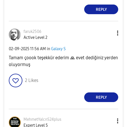
REPLY
faruk2506
Active Level 2
‎02-09-2025
11:56 AM
in
Galaxy S
Tamam çoook teşekkür ederim
🙏
evet dediğiniz yerden
oluyormuş
2
Likes
REPLY
MehmetYalcnS24p
lus
Expert Level 5