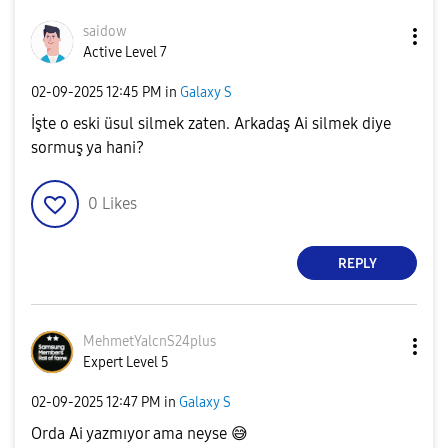
saidow
Active Level 7
‎02-09-2025
12:45 PM
in
Galaxy S
İşte o eski üsul silmek zaten. Arkadaş Ai silmek diye
sormuş ya hani?
0
Likes
REPLY
MehmetYalcnS24p
lus
Expert Level 5
‎02-09-2025
12:47 PM
in
Galaxy S
Orda Ai yazmıyor ama neyse
😅