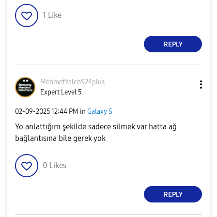
1
Like
REPLY
MehmetYalcnS24p
lus
Expert Level 5
‎02-09-2025
12:44 PM
in
Galaxy S
Yo anlattığım şekilde sadece silmek var hatta ağ
bağlantısına bile gerek yok
0
Likes
REPLY