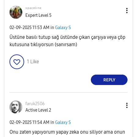
ˢᵖᵃᶜᵉˡⁱⁿᵉ
Expert Level 5
‎02-09-2025
11:53 AM
in
Galaxy S
Üstüne basılı tutup sağ üstünde çıkan çarşıya veya çöp
kutusuna tıklıyorsun (sanırsam)
1
Like
REPLY
faruk2506
Active Level 2
‎02-09-2025
11:54 AM
in
Galaxy S
Onu zaten yapıyorum yapay zeka onu siliyor ama onun