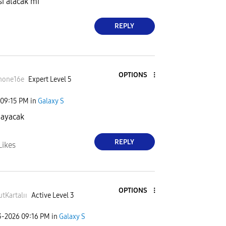
si alacak mı
REPLY
OPTIONS
hone16
e
Expert Level 5
09:15 PM
in
Galaxy S
mayacak
REPLY
Likes
OPTIONS
tKartalıı
Active Level 3
3-2026
09:16 PM
in
Galaxy S