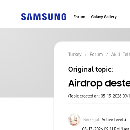
Forum
Galaxy Gallery
Turkey
Forum
Akıllı Te
Original topic:
Airdrop deste
(Topic created on: 05-13-2026 09:
Berkegul
Active Level 3
‎05-13-2026
09:11 PM
(Last