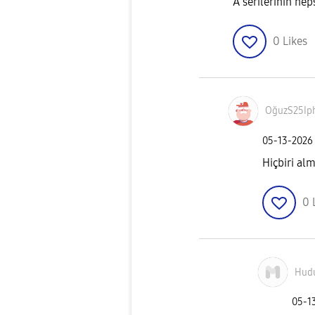
A serilerinin hep
0
Likes
OğuzS25Ip
‎05-13-2026
Hiçbiri al
0
Hudu
‎05-1