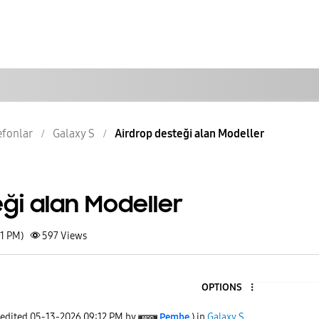
lefonlar
Galaxy S
Airdrop desteği alan Modeller
ği alan Modeller
11 PM)
597
Views
OPTIONS
 edited
‎05-13-2026
09:12 PM
by
Pembe
) in
Galaxy S