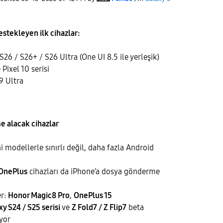
estekleyen ilk cihazlar:
26 / S26+ / S26 Ultra (One UI 8.5 ile yerleşik)
 Pixel 10 serisi
9 Ultra
e alacak cihazlar
 modellerle sınırlı değil, daha fazla Android
 OnePlus
cihazları da iPhone’a dosya gönderme
er:
Honor Magic8 Pro
,
OnePlus 15
xy S24 / S25 serisi
ve
Z Fold7 / Z Flip7
beta
iyor