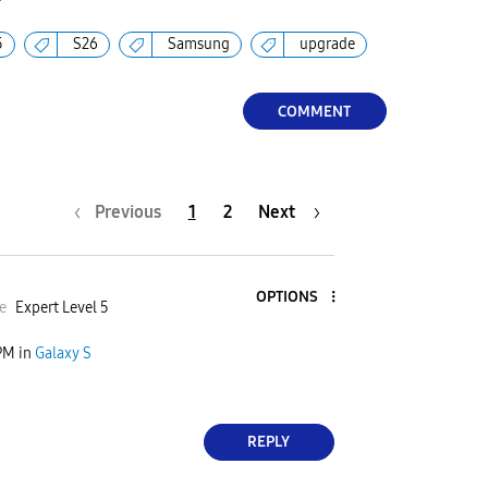
5
S26
Samsung
upgrade
COMMENT
Previous
1
2
Next
OPTIONS
e
Expert Level 5
PM
in
Galaxy S
REPLY