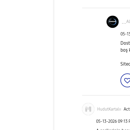
__A
‎05-1
Dost
boş 
Site
HudutKartalıı
Act
‎05-13-2026
09:13