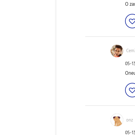
O za
Cem
‎05-1
Oneu
ᴅnz
‎05-1