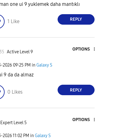
man one ui 9 yuklemek daha mantıklı
REPLY
1
Like
OPTIONS
35
Active Level 9
3-2026
09:25 PM
in
Galaxy S
i 9 da da almaz
REPLY
0
Likes
OPTIONS
Expert Level 5
3-2026
11:02 PM
in
Galaxy S