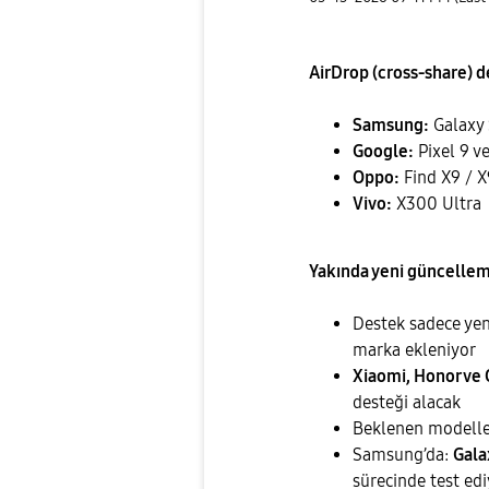
AirDrop (cross-share) d
Samsung:
Galaxy S
Google:
Pixel 9 ve
Oppo:
Find X9 / X
Vivo:
X300 Ultra
Yakında yeni güncellem
Destek sadece yeni
marka ekleniyor
Xiaomi, Honor ve
desteği alacak
Beklenen modell
Samsung’da:
Gala
sürecinde test ed