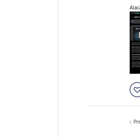
Alac
Pr