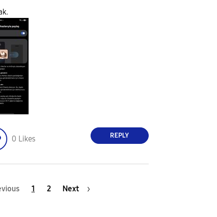
ak.
REPLY
0
Likes
evious
1
2
Next