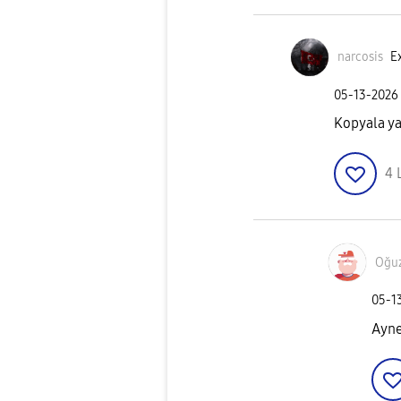
narcosis
Ex
‎05-13-2026
Kopyala ya
4
Oğu
‎05-1
Ayne