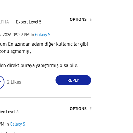
OPTIONS
LPHA__
Expert Level 5
3-2026
09:29 PM
in
Galaxy S
um En azından adam diğer kullanıcılar gibi
konu açmamış ,
den direkt buraya yapıştırmış olsa bile.
REPLY
2
Likes
OPTIONS
ive Level 3
 PM
in
Galaxy S