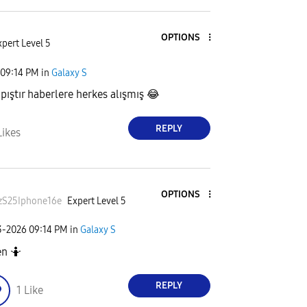
OPTIONS
pert Level 5
09:14 PM
in
Galaxy S
pıştır haberlere herkes alışmış
😂
REPLY
Likes
OPTIONS
zS25Iphone16
e
Expert Level 5
3-2026
09:14 PM
in
Galaxy S
n 🤷
REPLY
1
Like