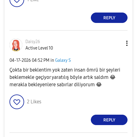
REPLY
Daisy26
Active Level 10
‎04-17-2026
04:52 PM
in
Galaxy S
Çokta bir beklentim yok zaten insan ömrü bir şeyleri
beklemekle geçiyor yaratılış böyle artık saldım
😂
merakla bekleyenlere sabırlar diliyorum
😂
2
Likes
REPLY