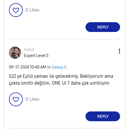
0
Likes
REPLY
Aykut
Expert Level 5
‎09-17-2024
10:48 AM
in
Galaxy S
S22 ye Eylül yaması ile gelecekmiş. Bekliyorum ama
çokta ümitli değilim. ONE UI 7 daha çok umitliyim
0
Likes
REPLY