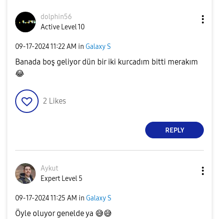
dolphin56
Active Level 10
‎09-17-2024
11:22 AM
in
Galaxy S
Banada boş geliyor dün bir iki kurcadım bitti merakım
😂
2
Likes
REPLY
Aykut
Expert Level 5
‎09-17-2024
11:25 AM
in
Galaxy S
Öyle oluyor genelde ya
😅
😅