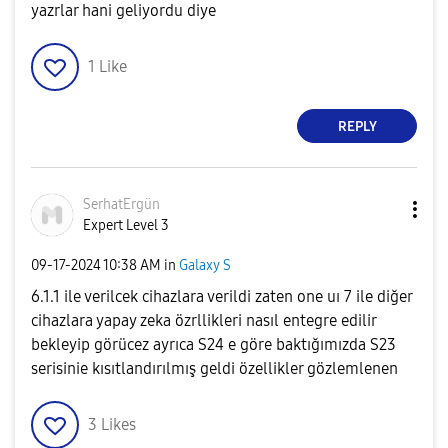
yazrlar hani geliyordu diye
1
Like
REPLY
SerhatErgün
Expert Level 3
‎09-17-2024
10:38 AM
in
Galaxy S
6.1.1 ile verilcek cihazlara verildi zaten one uı 7 ile diğer
cihazlara yapay zeka özrllikleri nasıl entegre edilir
bekleyip görücez ayrıca S24 e göre baktığımızda S23
serisinie kısıtlandırılmış geldi özellikler gözlemlenen
3
Likes