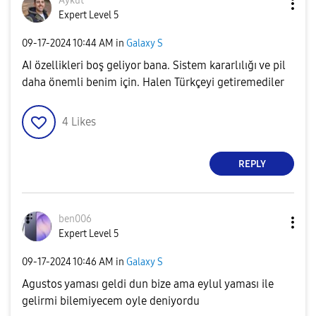
Aykut
Expert Level 5
‎09-17-2024
10:44 AM
in
Galaxy S
AI özellikleri boş geliyor bana. Sistem kararlılığı ve pil
daha önemli benim için. Halen Türkçeyi getiremediler
4
Likes
REPLY
ben006
Expert Level 5
‎09-17-2024
10:46 AM
in
Galaxy S
Agustos yaması geldi dun bize ama eylul yaması ile
gelirmi bilemiyecem oyle deniyordu