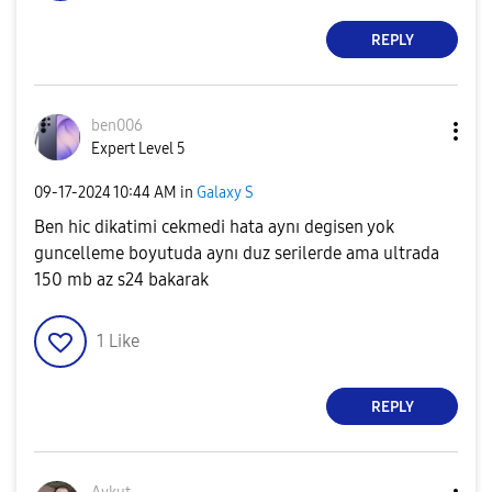
REPLY
ben006
Expert Level 5
‎09-17-2024
10:44 AM
in
Galaxy S
Ben hic dikatimi cekmedi hata aynı degisen yok
guncelleme boyutuda aynı duz serilerde ama ultrada
150 mb az s24 bakarak
1
Like
REPLY