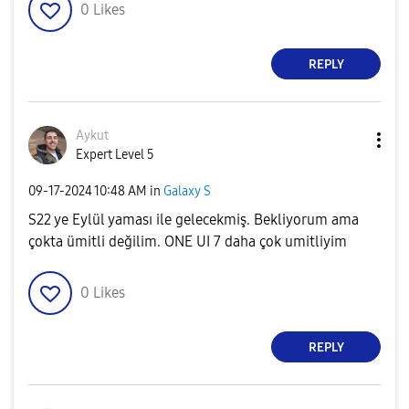
0
Likes
REPLY
Aykut
Expert Level 5
‎09-17-2024
10:48 AM
in
Galaxy S
S22 ye Eylül yaması ile gelecekmiş. Bekliyorum ama
çokta ümitli değilim. ONE UI 7 daha çok umitliyim
0
Likes
REPLY