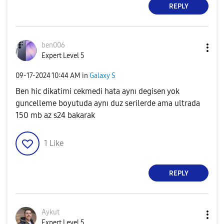
REPLY
ben006
Expert Level 5
‎09-17-2024
10:44 AM
in
Galaxy S
Ben hic dikatimi cekmedi hata aynı degisen yok
guncelleme boyutuda aynı duz serilerde ama ultrada
150 mb az s24 bakarak
1
Like
REPLY
Aykut
Expert Level 5