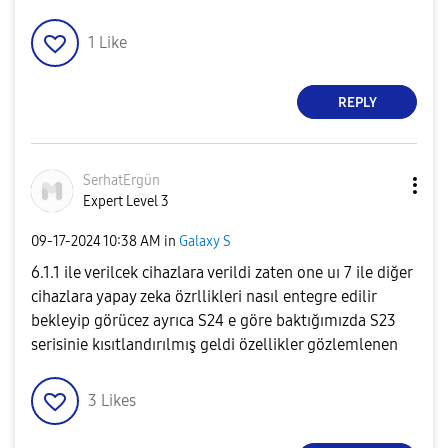
1
Like
REPLY
SerhatErgün
Expert Level 3
‎09-17-2024
10:38 AM
in
Galaxy S
6.1.1 ile verilcek cihazlara verildi zaten one uı 7 ile diğer
cihazlara yapay zeka özrllikleri nasıl entegre edilir
bekleyip görücez ayrıca S24 e göre baktığımızda S23
serisinie kısıtlandırılmış geldi özellikler gözlemlenen
3
Likes