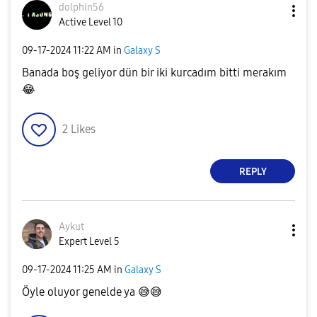
dolphin56
Active Level 10
‎09-17-2024
11:22 AM
in
Galaxy S
Banada boş geliyor dün bir iki kurcadım bitti merakım
😂
2
Likes
REPLY
Aykut
Expert Level 5
‎09-17-2024
11:25 AM
in
Galaxy S
Öyle oluyor genelde ya
😅
😅