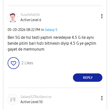
YusufefeA36
Active Level 6
‎05-20-2026
08:22 PM
in
Galaxy S
Ben 5G de hız testi yaptım neredeyse 4.5 G ile aynı
bende pilim bari hızlı bitmesin diyip 4.5 G ye geçtim
gayet de memnunum
2
Likes
REPLY
GalaxyS23kullan
ıcısı
Active Level 10