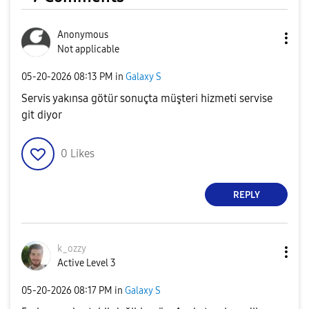
Anonymous
Not applicable
‎05-20-2026
08:13 PM
in
Galaxy S
Servis yakınsa götür sonuçta müşteri hizmeti servise
git diyor
0
Likes
REPLY
k_ozzy
Active Level 3
‎05-20-2026
08:17 PM
in
Galaxy S