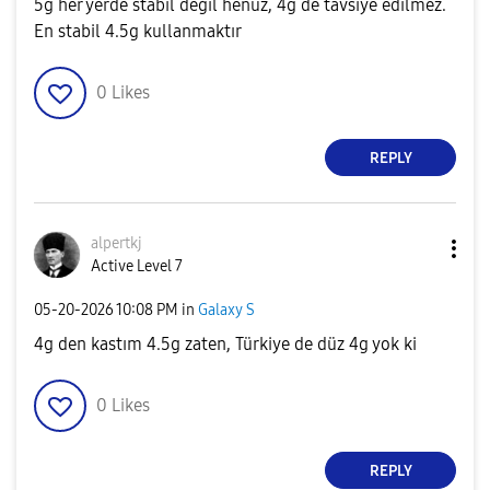
5g her yerde stabil değil henüz, 4g de tavsiye edilmez.
En stabil 4.5g kullanmaktır
0
Likes
REPLY
alpertkj
Active Level 7
‎05-20-2026
10:08 PM
in
Galaxy S
4g den kastım 4.5g zaten, Türkiye de düz 4g yok ki
0
Likes
REPLY