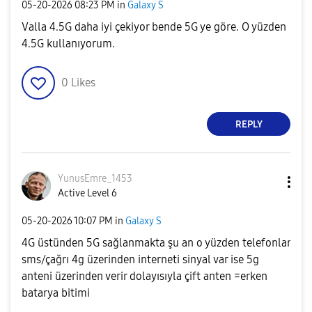
‎05-20-2026
08:23 PM
in
Galaxy S
Valla 4.5G daha iyi çekiyor bende 5G ye göre. O yüzden
4.5G kullanıyorum.
0
Likes
REPLY
YunusEmre_1453
Active Level 6
‎05-20-2026
10:07 PM
in
Galaxy S
4G üstünden 5G sağlanmakta şu an o yüzden telefonlar
sms/çağrı 4g üzerinden interneti sinyal var ise 5g
anteni üzerinden verir dolayısıyla çift anten =erken
batarya bitimi