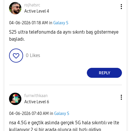
rojhatsrc
Active Level 4
‎04-06-2026
01:18 AM
in
Galaxy S
S25 ultra telefonumda da aynı sıkıntı baş göstermeye
başladı.
0
Likes
REPLY
furrwithkaan
Active Level 6
‎04-06-2026
07:40 AM
in
Galaxy S
nsa 4.5G e geçtik aslında gerçek 5G hala sıkıntılı ve lte
kullanıyor 2 si bir arada olunca pil hızlı gidiyo