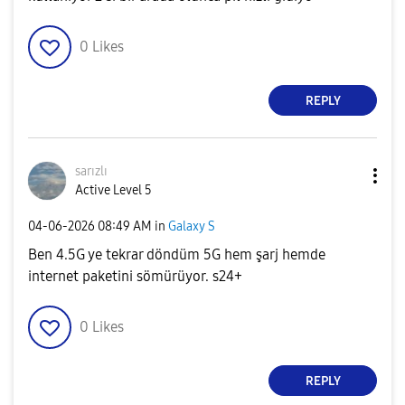
0
Likes
REPLY
sarızlı
Active Level 5
‎04-06-2026
08:49 AM
in
Galaxy S
Ben 4.5G ye tekrar döndüm 5G hem şarj hemde
internet paketini sömürüyor. s24+
0
Likes
REPLY