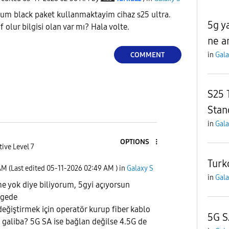
num black paket kullanmaktayim cihaz s25 ultra.
5g ya
f olur bilgisi olan var mı? Hala volte.
ne a
COMMENT
in
Gala
S25 
Stan
in
Gala
OPTIONS
tive Level 7
Turk
AM
(Last edited
‎05-11-2026
02:49 AM
) in
Galaxy S
in
Gala
me yok diye biliyorum, 5gyi açıyorsun
lgede
değiştirmek için operatör kurup fiber kablo
5G 
galiba? 5G SA ise bağlan değilse 4.5G de