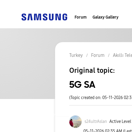
Forum
Galaxy Gallery
Turkey
Forum
Akıllı Te
Original topic:
5G SA
(Topic created on: 05-11-2026 02:
s24ultrAslan
Active Level 
‎05-11-2026
02:35 AM
(Las