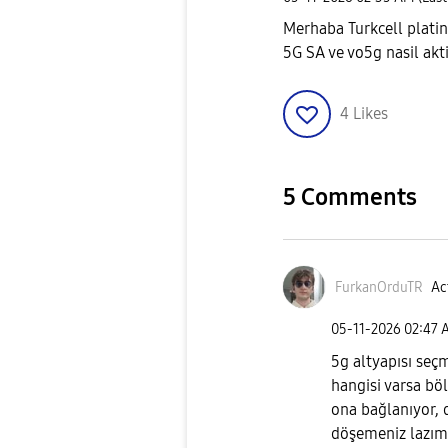
Merhaba Turkcell plati
5G SA ve vo5g nasil akti
4
Likes
5 Comments
FurkanOrduTR
Ac
‎05-11-2026
02:47 
5g altyapısı seç
hangisi varsa bö
ona bağlanıyor, 
döşemeniz lazım 