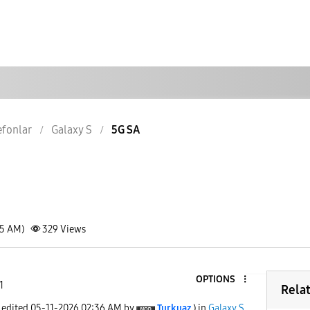
lefonlar
Galaxy S
5G SA
35 AM)
329
Views
OPTIONS
1
Rela
t edited
‎05-11-2026
02:36 AM
by
Turkuaz
) in
Galaxy S