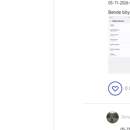
‎05-11-2026
Bende böy
0
Dur
‎05-1