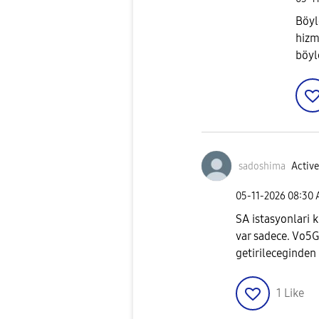
Böyl
hizm
böyl
sadoshima
Active
‎05-11-2026
08:30
SA istasyonlari k
var sadece. Vo5G
getirileceginden
1
Like