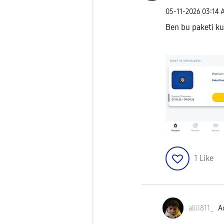
‎05-11-2026
03:14 
Ben bu paketi ku
1
Like
aliii811_
Ac