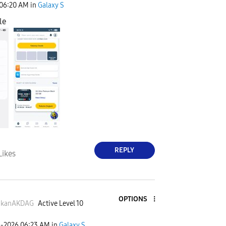
06:20 AM
in
Galaxy S
le
REPLY
Likes
OPTIONS
ukanAKDAG
Active Level 10
1-2026
06:23 AM
in
Galaxy S