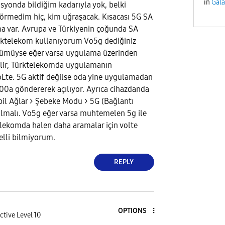
in
Gala
asyonda bildiğim kadarıyla yok, belki
görmedim hiç, kim uğraşacak. Kısacası 5G SA
a var. Avrupa ve Türkiyenin çoğunda SA
ürktelekom kullanıyorum Vo5g dediğiniz
rümüyse eğer varsa uygulama üzerinden
ilir, Türktelekomda uygulamanın
oLte. 5G aktif değilse oda yine uygulamadan
00a göndererek açılıyor. Ayrıca cihazdanda
bil Ağlar > Şebeke Modu > 5G (Bağlantı
i olmalı. Vo5g eğer varsa muhtemelen 5g ile
telekomda halen daha aramalar için volte
elli bilmiyorum.
REPLY
OPTIONS
ctive Level 10