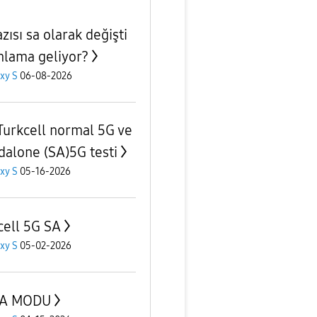
zısı sa olarak değişti
nlama geliyor?
xy S
06-08-2026
Turkcell normal 5G ve
dalone (SA)5G testi
xy S
05-16-2026
cell 5G SA
xy S
05-02-2026
SA MODU