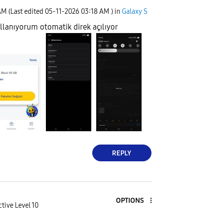
AM
(Last edited
‎05-11-2026
03:18 AM
) in
Galaxy S
llanıyorum otomatik direk açılıyor
REPLY
OPTIONS
tive Level 10