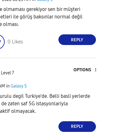
e olmaması gerekiyor sen bir müşteri
etleri ile görüş baksınlar normal değil
e olması.
REPLY
0
Likes
OPTIONS
 Level 7
 AM
in
Galaxy S
urulu degil Turkiye'de. Belli basli yerlerde
 de zaten saf 5G istasyonlariyla
 aktif olmayacak.
REPLY