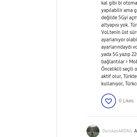
kal gibi bi otom
yapılabilir ama 
değilde 5Gyi açm
altyapısı yok. T
VoLtenin üst sü
ayarlanıyor olab
ayarlarındaydı v
yada 5G yazıp 22
bağlantılar > Mo
Öncelikli) seçil
aktif olur, Türk
kullanıyor, Türkc
0
Likes
DurukanAKDAG
A