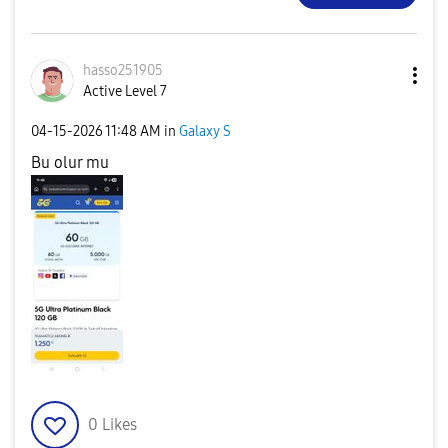
hasso251905
Active Level 7
‎04-15-2026
11:48 AM
in
Galaxy S
Bu olur mu
0
Likes