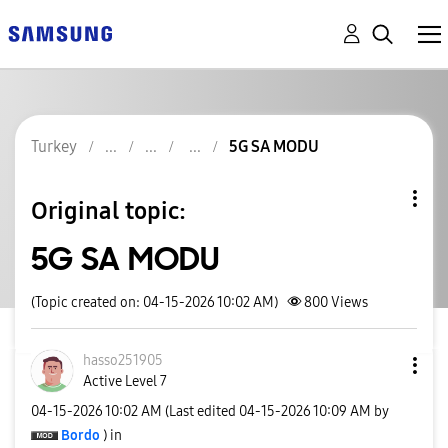
Turkey
5G SA MODU
Original topic:
5G SA MODU
(Topic created on: 04-15-2026 10:02 AM)
800
Views
hasso251905
Active Level 7
‎04-15-2026
10:02 AM
(Last edited
‎04-15-2026
10:09 AM
by
Bordo
) in