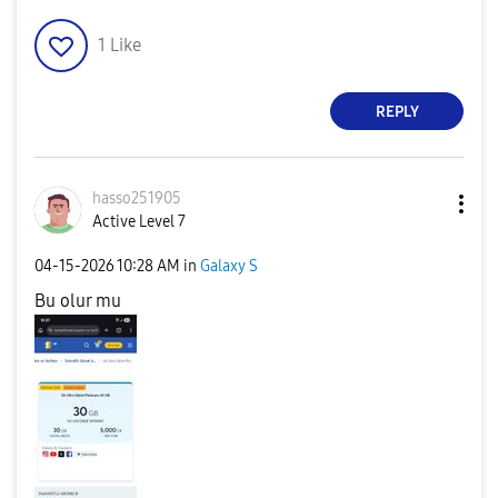
1
Like
REPLY
hasso251905
Active Level 7
‎04-15-2026
10:28 AM
in
Galaxy S
Bu olur mu