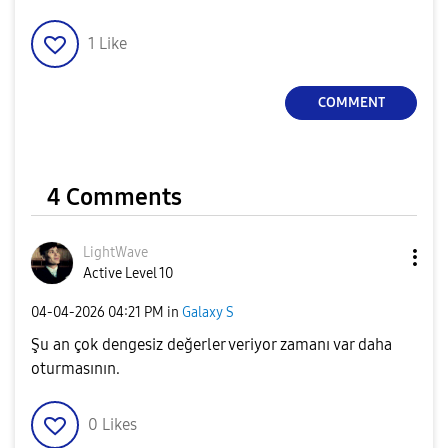
1
Like
COMMENT
4 Comments
LightWave
Active Level 10
‎04-04-2026
04:21 PM
in
Galaxy S
Şu an çok dengesiz değerler veriyor zamanı var daha
oturmasının.
0
Likes