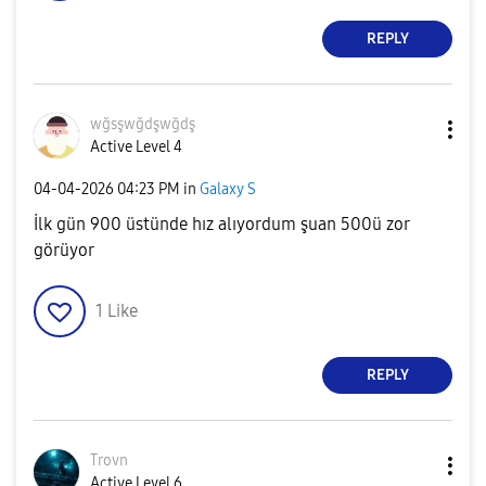
REPLY
wğsşwğdşwğdş
Active Level 4
‎04-04-2026
04:23 PM
in
Galaxy S
İlk gün 900 üstünde hız alıyordum şuan 500ü zor
görüyor
1
Like
REPLY
Trovn
Active Level 6