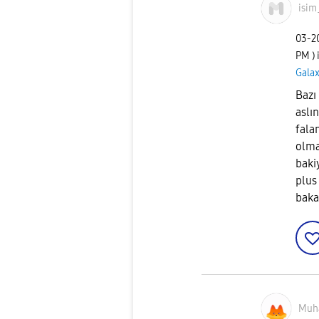
isim
‎03-
PM
)
Galax
Bazı
aslı
fala
olma
baki
plus
baka
Muh