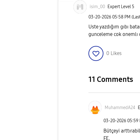
isim_00
Expert Level 5
‎03-20-2026
05:58 PM
(Las
Uste yazdığım gıbı bata
gunceleme cok onemlı 
0
Likes
11 Comments
MuhammedA24
E
‎03-20-2026
05:59
Bütçeyi arttırabi
FE.