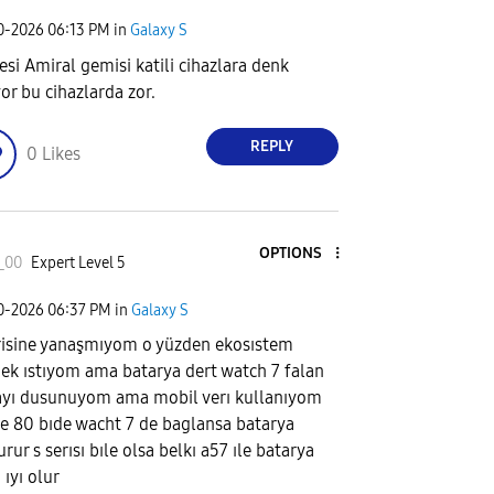
20-2026
06:13 PM
in
Galaxy S
esi Amiral gemisi katili cihazlara denk
yor bu cihazlarda zor.
REPLY
0
Likes
OPTIONS
_00
Expert Level 5
20-2026
06:37 PM
in
Galaxy S
risine yanaşmıyom o yüzden ekosıstem
ek ıstıyom ama batarya dert watch 7 falan
yı dusunuyom ama mobil verı kullanıyom
e 80 bıde wacht 7 de baglansa batarya
rur s serısı bıle olsa belkı a57 ıle batarya
 ıyı olur