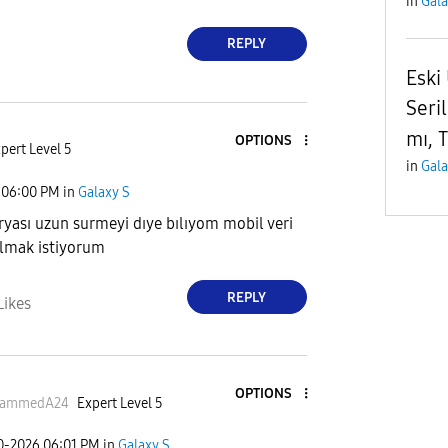
in
Gala
REPLY
Eski 
Seri
mı, 
OPTIONS
pert Level 5
in
Gala
06:00 PM
in
Galaxy S
yası uzun surmeyi dıye bılıyom mobil veri
 almak istiyorum
REPLY
Likes
OPTIONS
ammedA24
Expert Level 5
20-2026
06:01 PM
in
Galaxy S