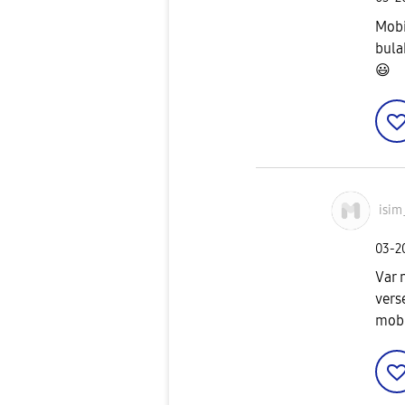
Mobi
bula
😃
isim
‎03-
Var 
vers
mobil