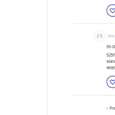
isim
‎03-
S25f
olar
asıy
Pr