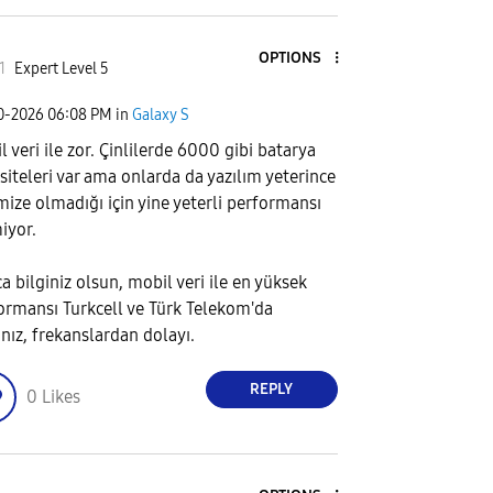
OPTIONS
1
Expert Level 5
20-2026
06:08 PM
in
Galaxy S
l veri ile zor. Çinlilerde 6000 gibi batarya
siteleri var ama onlarda da yazılım yeterince
mize olmadığı için yine yeterli performansı
iyor.
ca bilginiz olsun, mobil veri ile en yüksek
ormansı Turkcell ve Türk Telekom'da
ınız, frekanslardan dolayı.
REPLY
0
Likes