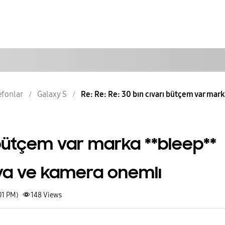
lefonlar
Galaxy S
Re: Re: Re: 30 bın cıvarı bütçem var mark
 bütçem var marka **bleep**
ya ve kamera onemlı
01 PM)
148
Views