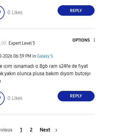
REPLY
0
Likes
OPTIONS
_00
Expert Level 5
20-2026
06:39 PM
in
Galaxy S
e ıcım ısınamadı o 8gb ram s24fe de fıyat
ak yakın olunca plusa bakım dıyom butceyı
o
REPLY
0
Likes
evious
1
2
Next