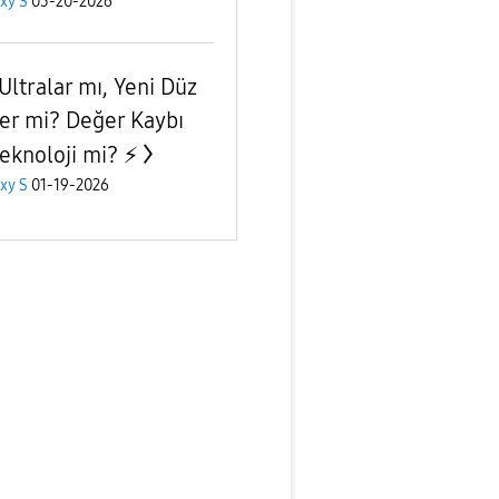
xy S
03-20-2026
Ultralar mı, Yeni Düz
ler mi? Değer Kaybı
Teknoloji mi? ⚡
xy S
01-19-2026