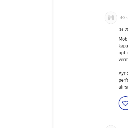
ÆX5
‎03-
Mobi
kapa
opti
verm
Ayrı
perf
alırs