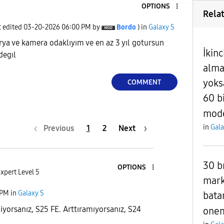
OPTIONS
Rela
t edited
‎03-20-2026
06:00 PM
by
Bordo
) in
Galaxy S
rya ve kamera odaklıyım ve en az 3 yıl gotursun
İkinc
degıl
alma
yoks
COMMENT
60 b
mode
in
Gala
Previous
1
2
Next
30 b
OPTIONS
xpert Level 5
mark
 PM
in
Galaxy S
bata
liyorsanız, S25 FE. Arttıramıyorsanız, S24
onem