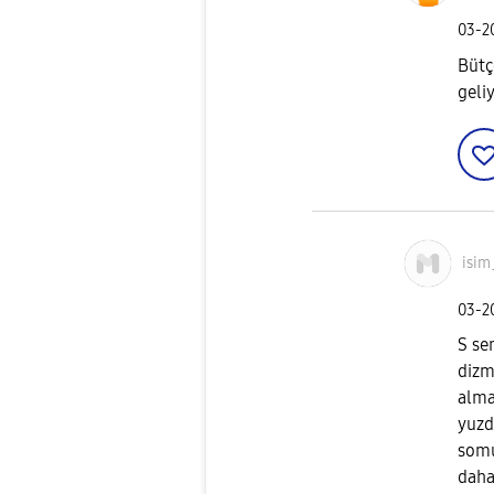
‎03-
Bütç
geli
isim
‎03-
S se
dizm
alma
yuzd
somu
daha