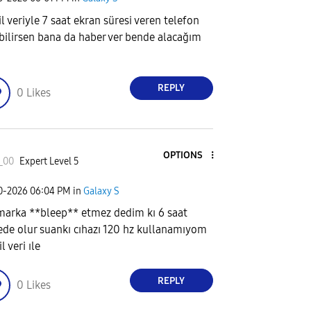
l veriyle 7 saat ekran süresi veren telefon
bilirsen bana da haber ver bende alacağım
REPLY
0
Likes
OPTIONS
_00
Expert Level 5
20-2026
06:04 PM
in
Galaxy S
marka **bleep** etmez dedim kı 6 saat
ede olur suankı cıhazı 120 hz kullanamıyom
 veri ıle
REPLY
0
Likes