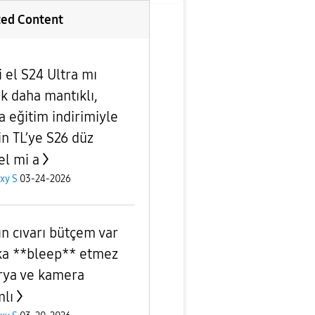
ted Content
i el S24 Ultra mı
k daha mantıklı,
a eğitim indirimiyle
in TL’ye S26 düz
l mi a
xy S
03-24-2026
ın cıvarı bütçem var
a **bleep** etmez
rya ve kamera
lı