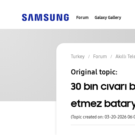
Forum
Galaxy Gallery
Turkey
Forum
Akıllı Te
Original topic:
30 bın cıvarı
etmez batar
(Topic created on: 03-20-2026 06: