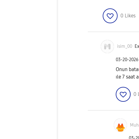
0
Likes
isim_00
Ex
‎03-20-2026
Onun batar
ıle 7 saat
0
Muh
‎03-