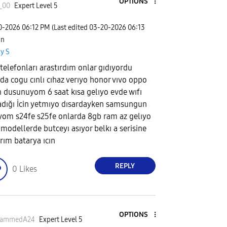
OPTIONS
_00
Expert Level 5
20-2026
06:12 PM
(Last edited
‎03-20-2026
06:13
 in
y S
 telefonları arastırdım onlar gıdıyordu
nda cogu cınlı cıhaz verıyo honor vıvo oppo
n dusunuyom 6 saat kısa gelıyo evde wıfı
dığı İcin yetmıyo dısardayken samsungun
yom s24fe s25fe onlarda 8gb ram az gelıyo
 modellerde butceyı asıyor belkı a serisine
rım batarya ıcın
REPLY
0
Likes
OPTIONS
ammedA24
Expert Level 5