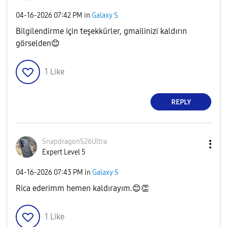
‎04-16-2026
07:42 PM
in
Galaxy S
Bilgilendirme için teşekkürler, gmailinizi kaldırın
görselden
😊
1
Like
REPLY
SnapdragonS26Ul
tra
Expert Level 5
‎04-16-2026
07:43 PM
in
Galaxy S
Rica ederimm hemen kaldırayım.
😊
👏
1
Like