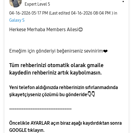
Expert Level 5
‎04-16-2026
05:17 PM
(Last edited
‎04-16-2026
08:04 PM
) in
Galaxy S
Herkese Merhaba Members Ailesi
😊
Emeğim için gönderiyi beğenirseniz sevinirim
❤️
Tüm rehberinizi otomatik olarak gmaile
kaydedin rehberiniz artık kaybolmasın.
Yeni telefon aldığınızda rehberinizin sıfırlanmadında
şikayetçiyseniz çözümü bu gönderide
👇
👇
-----------------------------------
Öncelikle AYARLAR açın biraz aşağı kaydırdıktan sonra
GOOGLE tıklayın.