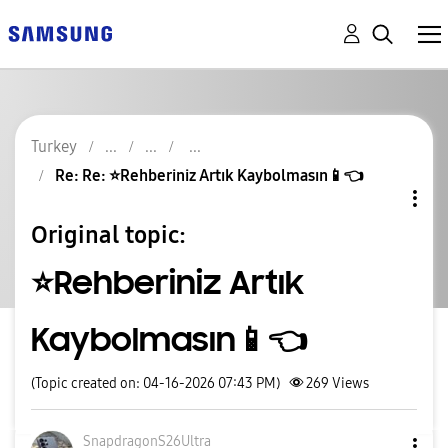
Turkey
Re: Re: ⭐️Rehberiniz Artık Kaybolmasın📱👈
Original topic:
⭐️Rehberiniz Artık
Kaybolmasın📱👈
(Topic created on: 04-16-2026 07:43 PM)
269
Views
SnapdragonS26Ul
tra