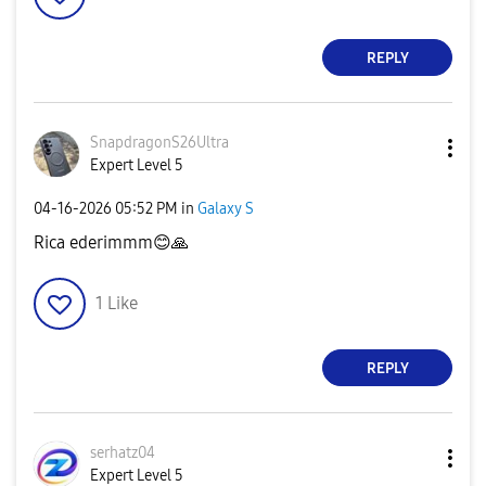
REPLY
SnapdragonS26Ul
tra
Expert Level 5
‎04-16-2026
05:52 PM
in
Galaxy S
Rica ederimmm
😊
🙏
1
Like
REPLY
serhatz04
Expert Level 5