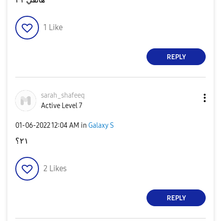
1
Like
REPLY
sarah_shafeeq
Active Level 7
‎01-06-2022
12:04 AM
in
Galaxy S
٢١؟
2
Likes
REPLY