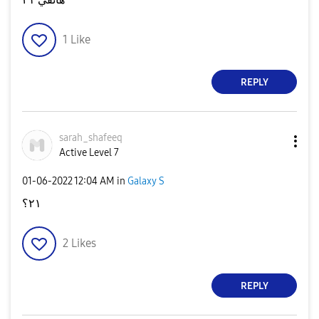
1
Like
REPLY
sarah_shafeeq
Active Level 7
‎01-06-2022
12:04 AM
in
Galaxy S
٢١؟
2
Likes
REPLY