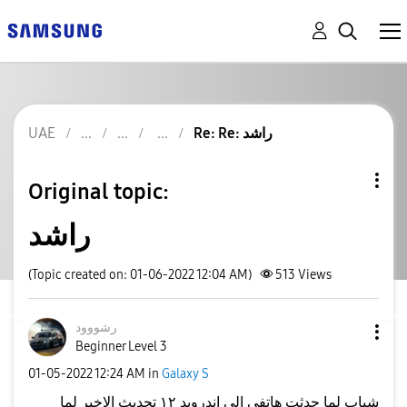
UAE
Re: Re: راشد
Original topic:
راشد
(Topic created on: 01-06-2022 12:04 AM)
513
Views
رشووود
Beginner Level 3
‎01-05-2022
12:24 AM
in
Galaxy S
شباب لما حدثت هاتفي الى اندرويد ١٢ تحديث الاخير لما