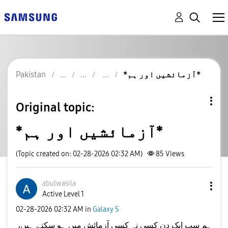
*آزمائشیں اور ہم*
Pakistan
Original topic:
*آزمائشیں اور ہم*
(Topic created on: 02-28-2026 02:32 AM)
85
Views
abulwasila
Active Level 1
‎02-28-2026
02:32 AM
in
Galaxy S
ہم سب ایک دن کسی نہ کسی آزمائش میں ہو سکتے ہیں،