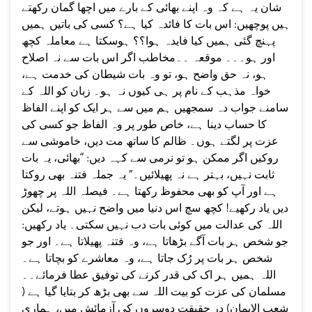
شان یہ ہے کہ وہ اپنے بھائی کے بارے میں اچھا گمان رکھتے
ہیں پوچھیں: اس بات کا فائدہ کیا ہے؟ کسی کی باتیں ہمیں
پہنچ گئی ہمیں کیا فایدہ ہوا؟؟ ہوسکتا ہے معاملہ کچھ
اور ہو۔۔۔ موقعہ ۔۔مخاطب اگر اس بات سے نہ اصلاح
ہو، نہ حق واضح ہو، تو وہ بات شیطان کی خدمت ہے،
خواہ مذہب کے نام پر ہی کیوں نہ ہو۔ زبان کو اللہ کے
سامنے جواب دہ سمجھیں ہم میں سے ہر ایک کو اپنے الفاظ
کا حساب دینا ہے، خاص طور پر وہ الفاظ جو کسی کی
عزت پر لگتے ہوں۔ ظالم کا ساتھ مت دیں، خاموشی سے
روکیں اگر ممکن ہو تو نرمی سے کہہ دیں: “بھائی، یہ بات
ثابت نہیں، بہتر ہے نہ پھیلائیں۔” یہ جملہ فتنہ بھی روکتا
ہے اور آپ کو بھی محفوظ رکھتا ہے۔ فیصلہ اللہ پر چھوڑ
دیں یاد رکھیے! کچھ سچ اس دنیا میں واضح نہیں ہوتے، لیکن
اللہ کی عدالت میں کوئی بات دب نہیں سکتی۔ یاد رکھیں:
جو شخص ہر بات آگے بڑھاتا ہے، وہ فتنہ پھیلاتا ہے۔ اور جو
شخص ہر بات پر رُک جاتا ہے، وہ معاشرے کو بچاتا ہے۔
اللہ ہمیں ہر اک کی قدر کرنے کی توفیق عطا فرمائے۔۔
مسلمان کی عزت کو بیت اللہ سے بھی بڑھ کر بتایا گیا ہے (
شعب الایمان) در حقیقت دوسروں کی آزمائش میں، ہماری