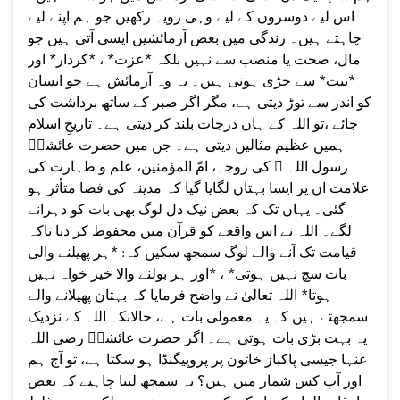
اس لیے دوسروں کے لیے وہی رویہ رکھیں جو ہم اپنے لیے
چاہتے ہیں۔ زندگی میں بعض آزمائشیں ایسی آتی ہیں جو
مال، صحت یا منصب سے نہیں بلکہ *عزت* ، *کردار* اور
*نیت* سے جڑی ہوتی ہیں۔ یہ وہ آزمائش ہے جو انسان
کو اندر سے توڑ دیتی ہے، مگر اگر صبر کے ساتھ برداشت کی
جائے ،تو اللہ کے ہاں درجات بلند کر دیتی ہے۔ تاریخِ اسلام
ہمیں عظیم مثالیں دیتی ہے۔ جن میں حضرت عائشہؓ
رسول اللہ ﷺ کی زوجہ، امّ المؤمنین، علم و طہارت کی
علامت ان پر ایسا بہتان لگایا گیا کہ مدینہ کی فضا متأثر ہو
گئی۔ یہاں تک کہ بعض نیک دل لوگ بھی بات کو دہرانے
لگے۔ اللہ نے اس واقعے کو قرآن میں محفوظ کر دیا تاکہ
قیامت تک آنے والے لوگ سمجھ سکیں کہ: *ہر پھیلنے والی
بات سچ نہیں ہوتی* ، *اور ہر بولنے والا خیر خواہ نہیں
ہوتا* اللہ تعالیٰ نے واضح فرمایا کہ بہتان پھیلانے والے
سمجھتے ہیں کہ یہ معمولی بات ہے، حالانکہ اللہ کے نزدیک
یہ بہت بڑی بات ہوتی ہے۔ اگر حضرت عائشہؓ رضی اللہ
عنہا جیسی پاکباز خاتون پر پروپیگنڈا ہو سکتا ہے، تو آج ہم
اور آپ کس شمار میں ہیں؟ یہ سمجھ لینا چاہیے کہ بعض