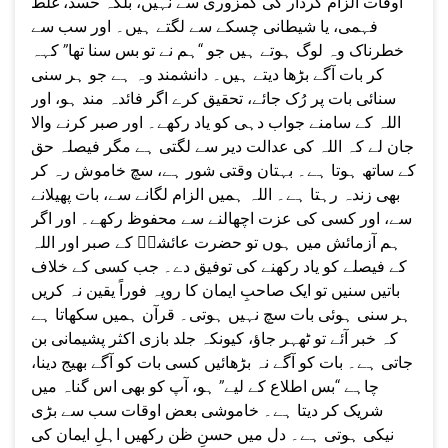
اوقات الزام کردار کی کمزوری سے نہیں، بلکہ حسد، غلط
فہمی، یا شیطانی چسکے سے لگتے ہیں۔ اور سب سے
خطرناک وہ لوگ ہوتے ہیں جو “ہم نے تو بس سنا تھا” کہہ
کر بات آگے بڑھا دیتے ہیں۔ دانشمند وہ ہے جو ہر سنی
سنائی بات پر رُک جائے، تحقیق کرے اگر فائدہ مند ہو، اور
اللہ کے سامنے جواب دہی کو یاد رکھے۔ اور صبر کرنے والا
جان لے کہ اللہ کی عدالت دیر سے لگتی ہے مگر فیصلہ حق
کے ساتھ ہوتا ہے۔ بہتان وقتی شور ہے، سچ خاموش رہ کر
بھی زندہ رہتا ہے۔ اللہ ہمیں الزام لگانے سے، بات پھیلانے
سے، اور کسی کی عزت اچھالنے سے محفوظ رکھے۔ اور اگر
ہم آزمائش میں ہوں تو حضرت عائشہؓ کے صبر اور اللہ
کے فیصلے کو یاد رکھنے کی توفیق دے۔ جب کسی کے خلاف
باتیں سنیں تو ایک صاحبِ ایمان کا رویہ فوراً یقین نہ کریں
ہر سنی ہوئی بات سچ نہیں ہوتی۔ قرآن ہمیں سکھاتا ہے
کہ خبر آئے تو ٹھہر جاؤ، کیونکہ جلد بازی اکثر پشیمانی بن
جاتی ہے۔ بات کو آگے نہ بڑھائیں کسی بات کو آگے بھیج دینا،
چاہے “بس اطلاع کے لیے” ہو، آپ کو بھی اس گناہ میں
شریک کر دیتا ہے۔ خاموشی بعض اوقات سب سے بڑی
نیکی ہوتی ہے۔ دل میں حسنِ ظن رکھیں اہلِ ایمان کی