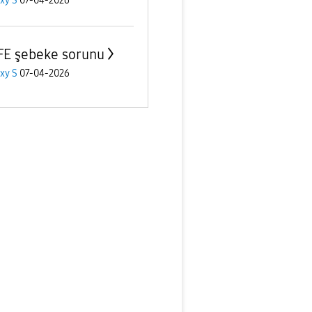
xy S
07-04-2026
FE şebeke sorunu
xy S
07-04-2026