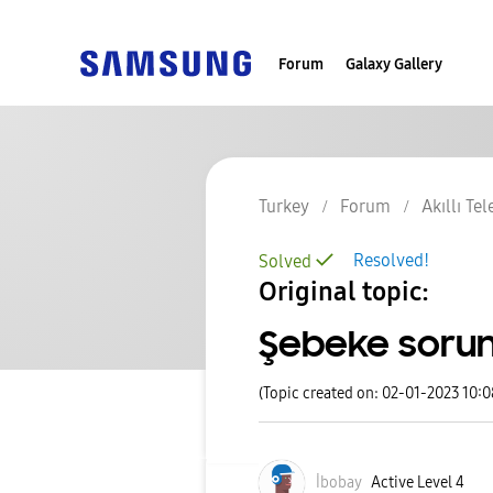
Forum
Galaxy Gallery
Turkey
Forum
Akıllı Te
Resolved!
Solved
Original topic:
Şebeke soru
(Topic created on: 02-01-2023 10:
İbobay
Active Level 4