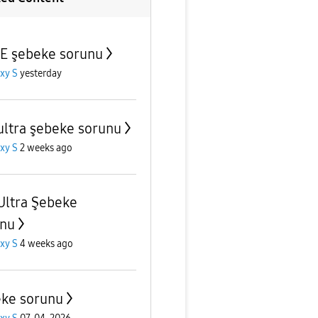
E şebeke sorunu
xy S
yesterday
ultra şebeke sorunu
xy S
2 weeks ago
Ultra Şebeke
nu
xy S
4 weeks ago
ke sorunu