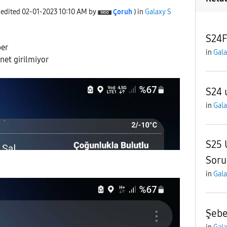
 edited
‎02-01-2023
10:10 AM
by
Çoruh
) in
Galaxy S
S24F
ber
in
Gala
rnet girilmiyor
S24 
in
Gala
S25 
Soru
in
Gala
Şebe