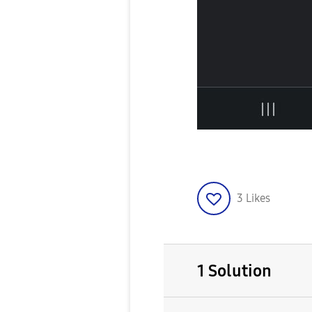
3
Likes
1 Solution