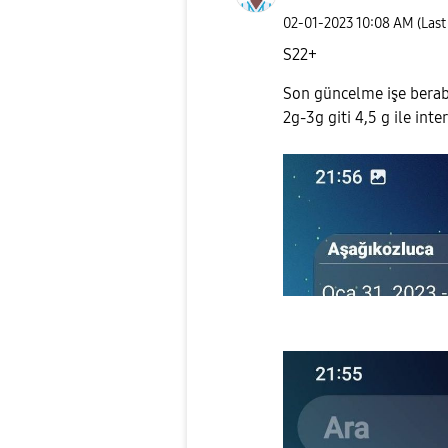
‎02-01-2023
10:08 AM
(Last
S22+
Son güncelme işe bera
2g-3g giti 4,5 g ile inte