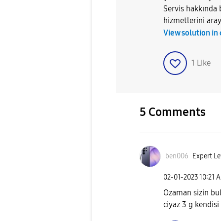
Servis hakkında 
hizmetlerini ara
View solution in
1
Like
5 Comments
ben006
Expert Le
‎02-01-2023
10:21 
Ozaman sizin bu
ciyaz 3 g kendisi