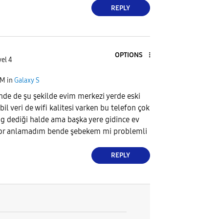
REPLY
OPTIONS
el 4
AM
in
Galaxy S
de de şu şekilde evim merkezi yerde eski
l veri de wifi kalitesi varken bu telefon çok
5 g dediği halde ama başka yere gidince ev
şıyor anlamadım bende şebekem mi problemli
REPLY