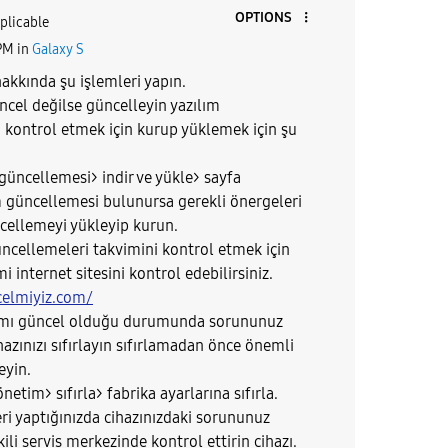
OPTIONS
plicable
PM
in
Galaxy S
kkında şu işlemleri yapın.
ncel değilse güncelleyin yazılım
 kontrol etmek için kurup yüklemek için şu
 güncellemesi> indir ve yükle> sayfa
ım güncellemesi bulunursa gerekli önergeleri
cellemeyi yükleyip kurun.
üncellemeleri takvimini kontrol etmek için
internet sitesini kontrol edebilirsiniz.
elmiyiz.com/
ılımı güncel olduğu durumunda sorununuz
azınızı sıfırlayın sıfırlamadan önce önemli
eyin.
netim> sıfırla> fabrika ayarlarına sıfırla.
ri yaptığınızda cihazınızdaki sorununuz
ili servis merkezinde kontrol ettirin cihazı.