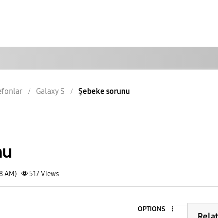
lefonlar
Galaxy S
Şebeke sorunu
nu
08 AM)
517
Views
OPTIONS
Rela