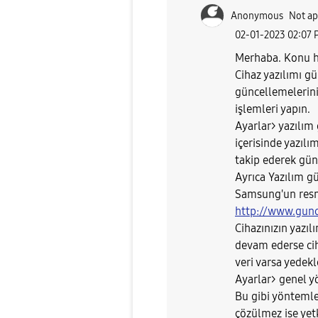
Anonymous
Not ap
‎02-01-2023
02:07 
Merhaba. Konu ha
Cihaz yazılımı gü
güncellemelerini
işlemleri yapın.
Ayarlar> yazılım
içerisinde yazıl
takip ederek gün
Ayrıca Yazılım g
Samsung'un resmi 
http://www.gunc
Cihazınızın yaz
devam ederse cih
veri varsa yedekl
Ayarlar> genel yö
Bu gibi yöntemle
çözülmez ise yetk