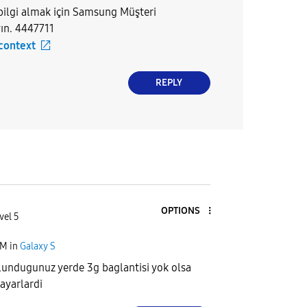
bilgi almak için Samsung Müşteri
yın. 4447711
 context
REPLY
OPTIONS
vel 5
AM
in
Galaxy S
lundugunuz yerde 3g baglantisi yok olsa
 ayarlardi