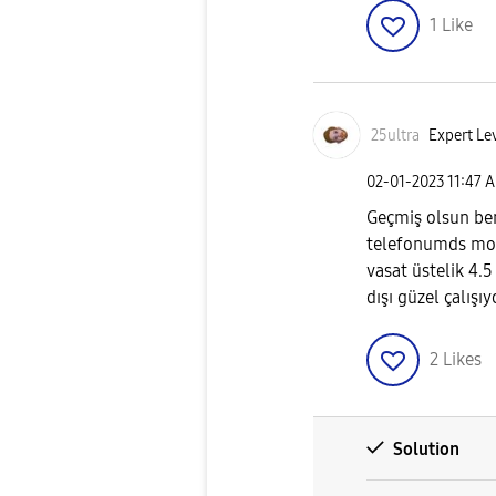
1
Like
25ultra
Expert Lev
‎02-01-2023
11:47 
Geçmiş olsun ben
telefonumds mobi
vasat üstelik 4.
dışı güzel çalı
2
Likes
Solution