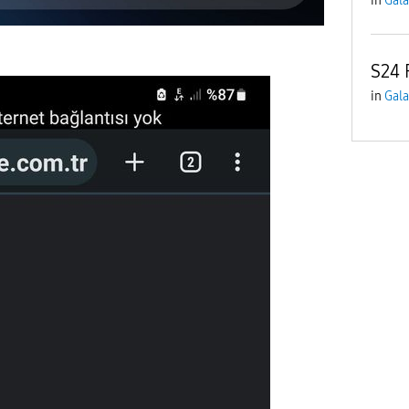
in
Gala
S24 
in
Gala